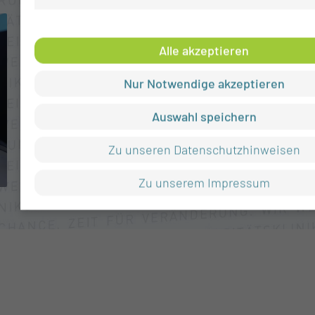
Alle akzeptieren
Nur Notwendige akzeptieren
Auswahl speichern
Zu unseren Datenschutzhinweisen
LAOLA-COTTBUS-STUDIE ERFORSCHT
MU
SPIELAUSWIRKUNGEN AUF DAS HERZ
VON
Zu unserem Impressum