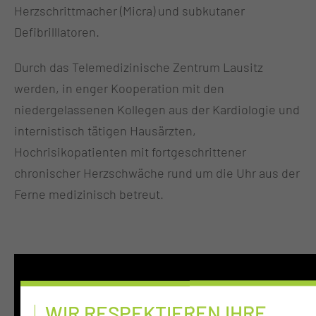
Herzschrittmacher (Micra) und subkutaner
Defibrilllatoren.
Durch das Telemedizinische Zentrum Lausitz
werden, in enger Kooperation mit den
niedergelassenen Kollegen aus der Kardiologie und
internistisch tätigen Hausärzten,
Hochrisikopatienten mit fortgeschrittener
chronischer Herzschwäche rund um die Uhr aus der
Ferne medizinisch betreut.
WIR RESPEKTIEREN IHRE