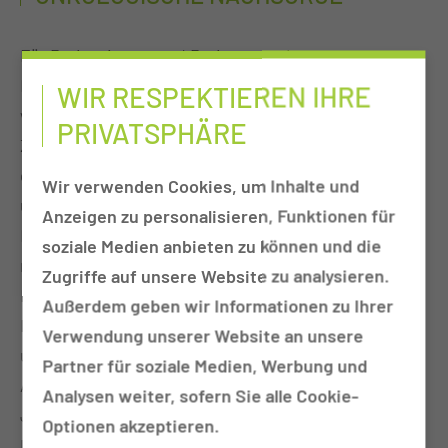
Für Patientinnen und Patienten mit
Krebserkrankungen im Kopf-Hals-Bereich bieten
WIR RESPEKTIEREN IHRE
wir eine onkologische Nachsorgesprechstunde an.
PRIVATSPHÄRE
Ziel dieser Nachsorge ist es, ein Wiederauftreten
der Krebserkrankung frühzeitig zu erkennen. Wir
Wir verwenden Cookies, um Inhalte und
unterstützen Sie aber auch bei Ihrer individuellen
Anzeigen zu personalisieren, Funktionen für
Rehabilitation nach stattgefundener Tumortherapie
soziale Medien anbieten zu können und die
mittels Operation und Strahlungstherapie, evtl. in
Zugriffe auf unsere Website zu analysieren.
Kombination mit einer Chemotherapie. Wir bieten
Außerdem geben wir Informationen zu Ihrer
Ihnen eine mehrjährige Betreuung, welche
Verwendung unserer Website an unsere
unmittelbar nach Tumortherapie in kürzeren
Partner für soziale Medien, Werbung und
Abständen erfolgt, sich nach Jahren verlängern.
Analysen weiter, sofern Sie alle Cookie-
Jede Nachsorgeeinheit enthält eine klinische
Optionen akzeptieren.
Untersuchung der oberen Speise- und Atemwege.