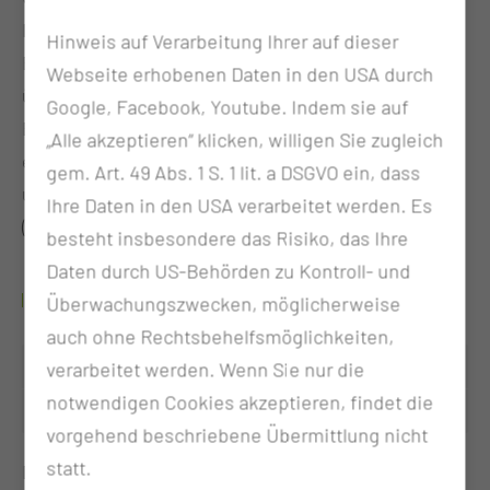
In aller Regel verwenden wir hierzu ein flexibles
Hinweis auf Verarbeitung Ihrer auf dieser
Endoskop, bei dem der Befund auf einen Monitor
Webseite erhobenen Daten in den USA durch
übertragen wird und Sie – wenn gewünscht – die
Google, Facebook, Youtube. Indem sie auf
Befunde selbst sehen können. Zusätzlich erfolgt
„Alle akzeptieren“ klicken, willigen Sie zugleich
eine Ultraschalluntersuchung der Halsweichteile,
gem. Art. 49 Abs. 1 S. 1 lit. a DSGVO ein, dass
um erneut aufgetretene Absiedlungen am Hals
Ihre Daten in den USA verarbeitet werden. Es
(Metastasen) erkennen zu können.
besteht insbesondere das Risiko, das Ihre
Daten durch US-Behörden zu Kontroll- und
WANN FINDET DIE SPRECHSTUNDE STATT?
Überwachungszwecken, möglicherweise
auch ohne Rechtsbehelfsmöglichkeiten,
Dienstag
12:00 - 15:30 Uhr
verarbeitet werden. Wenn Sie nur die
notwendigen Cookies akzeptieren, findet die
Mittwoch
08:30 - 15:00 Uhr
vorgehend beschriebene Übermittlung nicht
statt.
Die regelmäßigen onkologischen