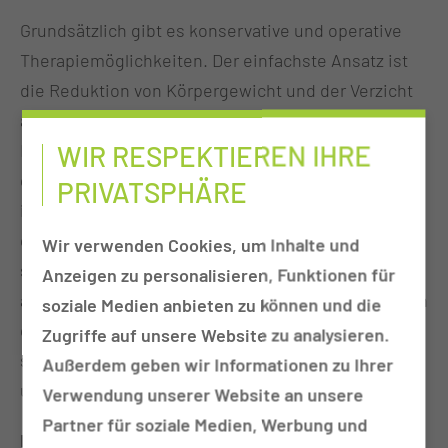
Grundsätzlich gibt es konservative und operative
Therapiemöglichkeiten. Der einfachste Ansatz ist
die Reduktion von Körpergewicht und der Verzicht
auf Alkohol. Der oben beschriebene Zyklus der
WIR RESPEKTIEREN IHRE
Entstehung von Schnarchen und Atempausen kann
dadurch unterbrochen werden. Es bleibt jedoch
PRIVATSPHÄRE
immer noch eine große Anzahl von Patienten übrig,
die trotz Normalgewicht und Alkoholverzicht
Wir verwenden Cookies, um Inhalte und
schnarchen. Bei diesen Patienten gilt es genauer
Anzeigen zu personalisieren, Funktionen für
abzuklären, woher das Schnarchen genau kommt. In
soziale Medien anbieten zu können und die
der HNO-Klinik des CTK haben wir uns darauf
Zugriffe auf unsere Website zu analysieren.
spezialisiert, das Schnarchen genau zu lokalisieren
Außerdem geben wir Informationen zu Ihrer
und zu therapieren.
Verwendung unserer Website an unsere
Partner für soziale Medien, Werbung und
Medikamenten induzierte Schlafendoskopie und