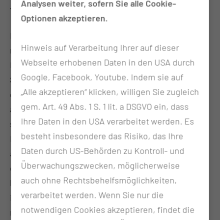
Analysen weiter, sofern Sie alle Cookie-
Therapieoptionen
Optionen akzeptieren.
Idealerweise würde ein Patient während des
Hinweis auf Verarbeitung Ihrer auf dieser
natürlichen Schlafs mit einem Endoskop durch die
Webseite erhobenen Daten in den USA durch
Nase beobachtet und die Vibrationen während des
Google, Facebook, Youtube. Indem sie auf
Schnarchens klassifiziert werden. Zum einen würde
„Alle akzeptieren“ klicken, willigen Sie zugleich
diese Prozedur kaum ein Patient tolerieren, zum
gem. Art. 49 Abs. 1 S. 1 lit. a DSGVO ein, dass
anderen könnten wir dies auf Grund der Vielzahl der
Ihre Daten in den USA verarbeitet werden. Es
schnarchenden Menschen gar nicht leisten. Im
besteht insbesondere das Risiko, das Ihre
Laufe der letzten 30 Jahre hat sich jedoch eine
Daten durch US-Behörden zu Kontroll- und
alternative Diagnostikmethode entwickelt, mit der
Überwachungszwecken, möglicherweise
der Schlaf durch Narkosemittel imitiert werden
auch ohne Rechtsbehelfsmöglichkeiten,
kann. Dieses Verfahren wird Medikamenten-
verarbeitet werden. Wenn Sie nur die
induzierte Schlafendoskopie (MISE) genannt und ist
notwendigen Cookies akzeptieren, findet die
mittlerweile der Standard in der Untersuchung zur