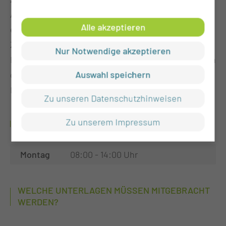
Atemwegs durch zu große Mandeln können diese
Alle akzeptieren
entfernt. Ähnliches trifft auf einen vergrößerten
Zungengrund zu. Welches operative Verfahren im
Nur Notwendige akzeptieren
Einzelnen angewandt wird, hängt von den Befunden
Auswahl speichern
der Schlafendoskopie ab. Das Vorgehen würde mit
Ihnen im Detail besprochen werden.
Zu unseren Datenschutzhinweisen
Zu unserem Impressum
WANN FINDET DIE SPRECHSTUNDE STATT?
Montag
08:00 - 14:00 Uhr
WELCHE UNTERLAGEN MÜSSEN MITGEBRACHT
WERDEN?