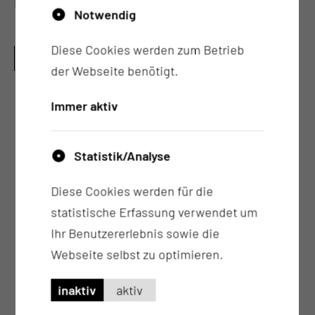
Pflegefachmann angeleitet und geschult.
Notwendig
WELCHE QUALIFIKATIONEN HABEN UNSERE
Diese Cookies werden zum Betrieb
MITARBEITERINNEN UND MITARBEITER?
der Webseite benötigt.
Unser Pflegeteam setzt sich aus
Immer aktiv
unterschiedlichen Qualifikationen und
Professionen zusammen
Statistik/Analyse
Primärpflegekraft bedeutet, dass für die
Betreuung und Organisation des Aufenthaltes
Diese Cookies werden für die
von Patientinnen und Patienten von der
statistische Erfassung verwendet um
Aufnahme bis zur Entlassung die
Ihr Benutzererlebnis sowie die
Verantwortung in die Hände einer Pflegekraft
Webseite selbst zu optimieren.
gegeben wird und sie für diesen Patienten
inaktiv
aktiv
und dessen Angehörige eine feste