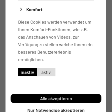
Ansprechpartnerin oder ein fester
Ansprechpartner ist
Komfort
Die Unterweisungen durch eine Kinästhetik
Diese Cookies werden verwendet um
Trainerin erfolgt regelmäßig (Kinästhetik ist
Ihnen Komfort-Funktionen, wie z.B.
die Lehre von der Bewegungsempfindung und
das Anschauen von Videos, zur
ein Konzept der menschlichen Bewegung)
Verfügung zu stellen welche Ihnen ein
Es arbeiten auf unserer Station Pflegende die
besseres Benutzererlebnis
Weiterbildungsmodule des onkologischen
ermöglichen.
Zentrums belegt haben
Die Schüler werden durch extra ausgebildete
inaktiv
aktiv
Mentoren und Praxisanleiter betreut
Alle akzeptieren
Nur Notwendige akzeptieren