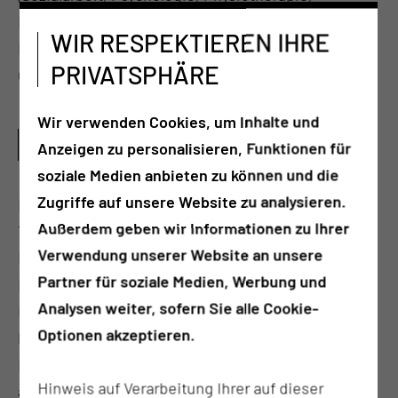
Ergotherapie, Logopädie) sowie Expertinnen und
WIR RESPEKTIEREN IHRE
Experten (Wundmanagement, Ernährungsberatung
PRIVATSPHÄRE
und Diabetesberatung) zusammen.
Wir verwenden Cookies, um Inhalte und
WAS SIND TÄTIGKEITSSCHWERPUNKTE DIESES
Anzeigen zu personalisieren, Funktionen für
PFLEGEBEREICHS?
soziale Medien anbieten zu können und die
Zugriffe auf unsere Website zu analysieren.
Die Pneumologie (Lungenerkrankungen) ist ein
Außerdem geben wir Informationen zu Ihrer
Teilgebiet der Inneren Medizin mit einem breiten
Verwendung unserer Website an unsere
Krankheitsspektrum, dies reicht von pulmonalen
Partner für soziale Medien, Werbung und
Infektionen, wie akuten Bronchitiden über
Analysen weiter, sofern Sie alle Cookie-
Lungenentzündungen, deren Erreger Bakterien,
Optionen akzeptieren.
Pilze oder Viren sein können, bis hin zu schweren
Infektionen, bei denen es zur Mitbeteiligung
Hinweis auf Verarbeitung Ihrer auf dieser
anderer Organsysteme kommen kann. Sie umfasst