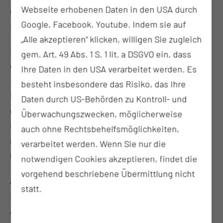
Webseite erhobenen Daten in den USA durch
die Prophylaxe, Erkennung und konservative
Google, Facebook, Youtube. Indem sie auf
Behandlung von diesen Erkrankungen.
„Alle akzeptieren“ klicken, willigen Sie zugleich
In unserem Bereich werden Patienten betreut, vor
gem. Art. 49 Abs. 1 S. 1 lit. a DSGVO ein, dass
und nach Untersuchungen und Eingriffen, wie zum
Ihre Daten in den USA verarbeitet werden. Es
Beispiel, Bronchoskopien oder Punktionen der
besteht insbesondere das Risiko, das Ihre
Pleura. Es besteht eine enge Zusammenarbeit mit
Daten durch US-Behörden zu Kontroll- und
dem Onkologischen Zentrum. Auch onkologische
Überwachungszwecken, möglicherweise
Pflegevisiten werden durchgeführt, um uns
auch ohne Rechtsbehelfsmöglichkeiten,
anvertrauten Patienten und deren Angehörigen,
verarbeitet werden. Wenn Sie nur die
körperlich, geistig und seelisch zu stärken.
notwendigen Cookies akzeptieren, findet die
vorgehend beschriebene Übermittlung nicht
Am Herzen liegt uns ebenfalls unserer „beruflicher
statt.
Nachwuchs“. Auf unserer Station werden
Auszubildende zur Pflegefachfrau und zum