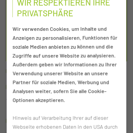
WIR RESPEKTIEREN IHRE
PRIVATSPHÄRE
Wir verwenden Cookies, um Inhalte und
TEAMLEITUNG STATION S1 UND NUK1
Anzeigen zu personalisieren, Funktionen für
VE­RE­NA PREUSS
soziale Medien anbieten zu können und die
Zugriffe auf unsere Website zu analysieren.
Außerdem geben wir Informationen zu Ihrer
WERDEGANG
Verwendung unserer Website an unsere
Partner für soziale Medien, Werbung und
SEIT 2020
Analysen weiter, sofern Sie alle Cookie-
Optionen akzeptieren.
Teamleitung der Station NUK1
Hinweis auf Verarbeitung Ihrer auf dieser
SEIT 2019
Webseite erhobenen Daten in den USA durch