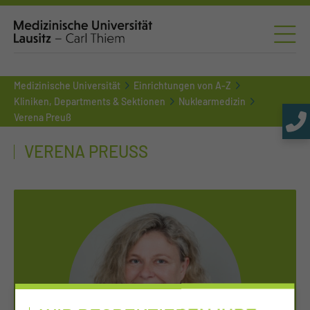
Medizinische Universität
Einrichtungen von A-Z
Kliniken, Departments & Sektionen
Nuklearmedizin
Verena Preuß
VERENA PREUSS