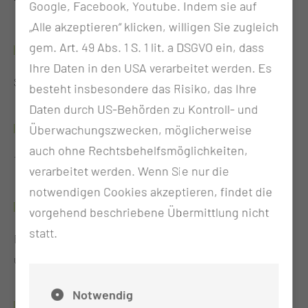
Teamleitung der Station S1
Google, Facebook, Youtube. Indem sie auf
„Alle akzeptieren“ klicken, willigen Sie zugleich
gem. Art. 49 Abs. 1 S. 1 lit. a DSGVO ein, dass
2005 - 2019
Ihre Daten in den USA verarbeitet werden. Es
Stellvertrende Stationsleitung der Station S1
besteht insbesondere das Risiko, das Ihre
Daten durch US-Behörden zu Kontroll- und
2004 - 2005
Überwachungszwecken, möglicherweise
auch ohne Rechtsbehelfsmöglichkeiten,
Teamleitung der internistischen Stationen
verarbeitet werden. Wenn Sie nur die
notwendigen Cookies akzeptieren, findet die
1993 - 2004
vorgehend beschriebene Übermittlung nicht
statt.
Einsatz als Krankenschwester in der Augenklinik
und der Kardiologie
Notwendig
1990 - 1993