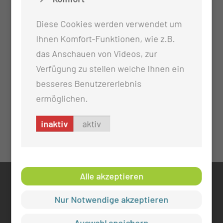
Diese Cookies werden verwendet um
Ihnen Komfort-Funktionen, wie z.B.
das Anschauen von Videos, zur
Verfügung zu stellen welche Ihnen ein
besseres Benutzererlebnis
ermöglichen.
inaktiv
aktiv
Alle akzeptieren
KONTAKT
Nur Notwendige akzeptieren
0355 46 -0
info@mul-ct.de
Auswahl speichern