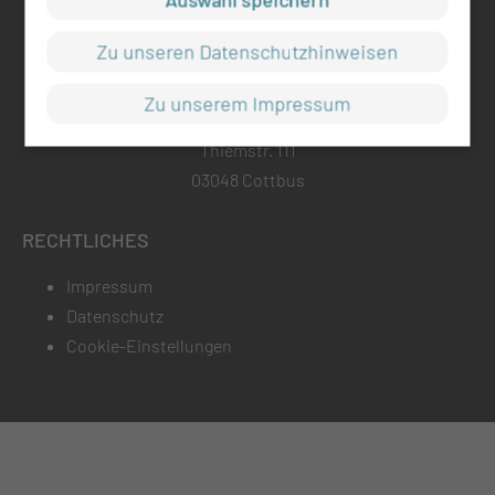
mul-ct.de
Zu unseren Datenschutzhinweisen
ADRESSE
Zu unserem Impressum
Medizinische Universität Lausitz - Carl Thiem
Thiemstr. 111
03048 Cottbus
RECHTLICHES
Impressum
Datenschutz
Cookie-Einstellungen