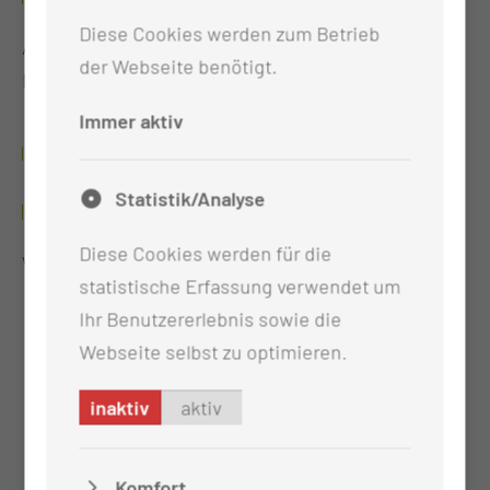
Diese Cookies werden zum Betrieb
Ausbildung zur Krankenschwester an der
der Webseite benötigt.
Medizinischen Fachschule Cottbus
Immer aktiv
WEITERBILDUNGEN & QUALIFIKATIONEN
Statistik/Analyse
2004 - 2005
Diese Cookies werden für die
Weiterqualifikation „Zur Leitung einer Station“
statistische Erfassung verwendet um
Ihr Benutzererlebnis sowie die
Webseite selbst zu optimieren.
inaktiv
aktiv
Komfort