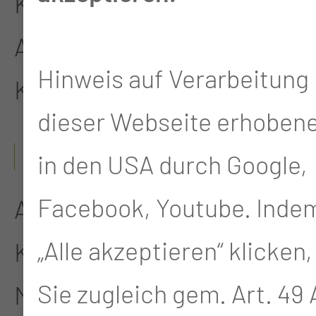
Krankenschwester in der
Augenklinik und der
Hinweis auf Verarbeitung 
Kardiologie
dieser Webseite erhoben
1990 - 1993
in den USA durch Google,
Facebook, Youtube. Indem
Ausbildung zur
„Alle akzeptieren“ klicken,
Krankenschwester an der
Sie zugleich gem. Art. 49 A
Medizinischen Fachschule