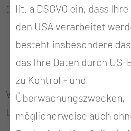
lit. a DSGVO ein, dass Ihre
Cottbus
den USA verarbeitet werd
WEITERBILDUNGEN &
besteht insbesondere das 
QUALIFIKATIONEN
das Ihre Daten durch US
2004 - 2005
zu Kontroll- und
Weiterqualifikation „Zur
Überwachungszwecken,
Leitung einer Station“
möglicherweise auch ohn