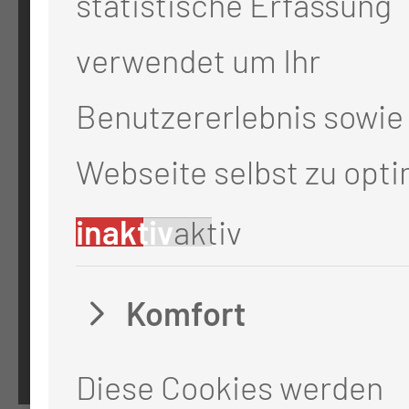
statistische Erfassung
Thiemstr. 111
verwendet um Ihr
03048 Cottbus
Benutzererlebnis sowie 
RECHTLICHES
Webseite selbst zu opti
Impressum
inaktiv
aktiv
Datenschutz
Komfort
Cookie-Einstellungen
Diese Cookies werden