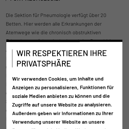
Die Sektion für Pneumologie verfügt über 20
Betten. Hier werden alle Erkrankungen der
Atemwege wie die chronisch obstruktiven
Erkrankungen (chronisch obstruktive Bronchitis,
Asthma bronchiale), interstitielle
WIR RESPEKTIEREN IHRE
Lungenerkrankungen (Lungengerüsterkrankungen)
PRIVATSPHÄRE
und bösartige Tumoren der Bronchien und der
Lunge nach den neuesten medizinischen
Wir verwenden Cookies, um Inhalte und
Kenntnissen behandelt. Seit den 1990er Jahren ist
Anzeigen zu personalisieren, Funktionen für
die Lungenklinik Cottbus gleichzeitig auch ein
soziale Medien anbieten zu können und die
Sarkoidosezentrum für pulmonale und
Zugriffe auf unsere Website zu analysieren.
extrapulmonale Formen. Ein weiteres großes
Außerdem geben wir Informationen zu Ihrer
Behandlungsfeld stellen die pulmonalen
Verwendung unserer Website an unsere
Infektionskrankheiten dar, wie z.B. die