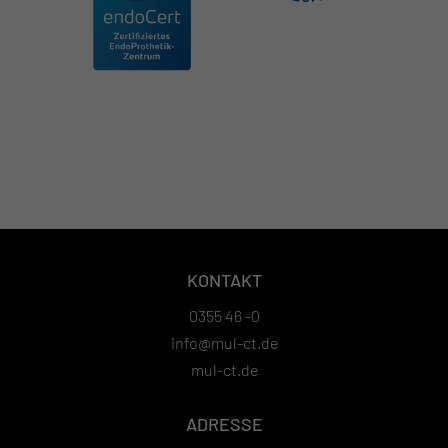
KONTAKT
0355 46 -0
info@mul-ct.de
mul-ct.de
ADRESSE