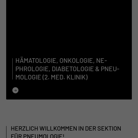
HÄ­MA­TO­LO­GIE, ON­KO­LO­GIE, NE­
PHROLO­GIE, DIA­BE­TO­LO­GIE & PNEU­
MO­LO­GIE (2. MED. KLI­NIK)
HERZLICH WILLKOMMEN IN DER SEKTION
FÜR PNEUMOLOGIE!