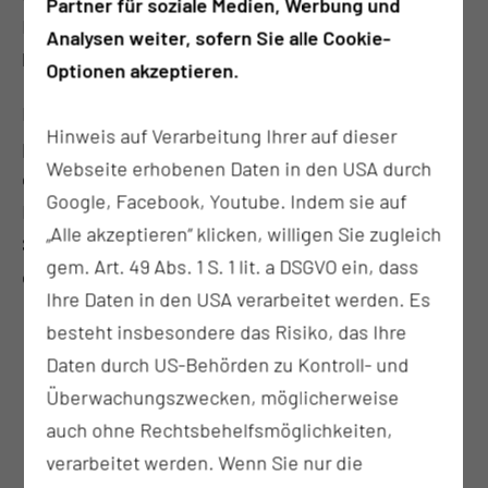
Partner für soziale Medien, Werbung und
Lungentuberkulose oder die ambulant und
Analysen weiter, sofern Sie alle Cookie-
hospitalisiert erworbene Pneumonie.
Optionen akzeptieren.
Die Pneumologie verfügt über ein modernes
Hinweis auf Verarbeitung Ihrer auf dieser
pneumologisches Funktionslabor sowie eine nach
Webseite erhobenen Daten in den USA durch
dem neuesten Stand eingerichtete
Google, Facebook, Youtube. Indem sie auf
Bronchoskopieabteilung. Weiterhin ist ein
„Alle akzeptieren“ klicken, willigen Sie zugleich
Schlaflabor mit zwei stationären Plätzen
gem. Art. 49 Abs. 1 S. 1 lit. a DSGVO ein, dass
eingerichtet.
Ihre Daten in den USA verarbeitet werden. Es
besteht insbesondere das Risiko, das Ihre
8
Daten durch US-Behörden zu Kontroll- und
Überwachungszwecken, möglicherweise
Ärztinnen und Ärzte
auch ohne Rechtsbehelfsmöglichkeiten,
verarbeitet werden. Wenn Sie nur die