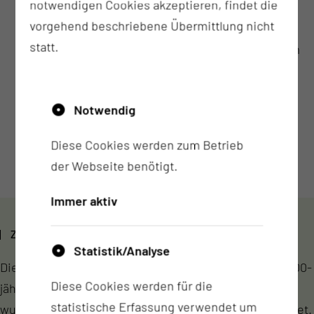
40
notwendigen Cookies akzeptieren, findet die
vorgehend beschriebene Übermittlung nicht
statt.
Betten + 20 infektiologische Betten und 2 Betten im
stationären Schlaflabor
Notwendig
12.000
Diese Cookies werden zum Betrieb
Behandlungen pro Jahr
der Webseite benötigt.
Immer aktiv
ZU UNSERER GESCHICHTE:
Statistik/Analyse
Die Klinik für Lungenkrankheiten kann auf eine über 100-
Diese Cookies werden für die
jährige Geschichte zurückblicken. Am 13. Juni 1900
statistische Erfassung verwendet um
wurde die Lungenheilstätte Cottbus in Kolkwitz eröffnet.