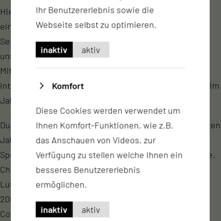
Ihr Benutzererlebnis sowie die
Hier wurden zunächst Patientinnen und Patienten mit
Webseite selbst zu optimieren.
einer offenen Lungentuberkulose behandelt. Im
September 1901 besuchte der Mediziner Robert Koch
inaktiv
aktiv
unsere Heilstätte. Auch der Entdecker des
Mittelmeerfiebers, Dr. Bang aus Kopenhagen,
interessierte sich für diese Klinik und besuchte diese im
Komfort
Jahre 1902.
Diese Cookies werden verwendet um
Durch sinkende Fallzahlen der Tuberkulose in den letzten
Ihnen Komfort-Funktionen, wie z.B.
Jahrzehnten des 20. Jahrhunderts wandelte sich das
das Anschauen von Videos, zur
Spektrum der Krankheitsbilder in der Lungenheilkunde.
Verfügung zu stellen welche Ihnen ein
Chronisch obstruktive Lungenkrankheiten und das
besseres Benutzererlebnis
Lungenkarzinom nahmen an Bedeutung zu. Im Jahre
ermöglichen.
2007 endet die Geschichte der Lungenheilstätte
inaktiv
aktiv
Cottbus. Die Lungenklinik zog an den Hauptstandort.