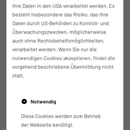
20.000
Ihre Daten in den USA verarbeitet werden. Es
besteht insbesondere das Risiko, das Ihre
Daten durch US-Behörden zu Kontroll- und
Histologie-/Zytologie-Fälle werden im Jahr
Überwachungszwecken, möglicherweise
untersucht
auch ohne Rechtsbehelfsmöglichkeiten,
17
verarbeitet werden. Wenn Sie nur die
notwendigen Cookies akzeptieren, findet die
vorgehend beschriebene Übermittlung nicht
Mitarbeiterinnen und Mitarbeiter im Institut für
statt.
Pathologie
50
Notwendig
klinische Obduktionen werden im Jahr
Diese Cookies werden zum Betrieb
durchgeführt
der Webseite benötigt.