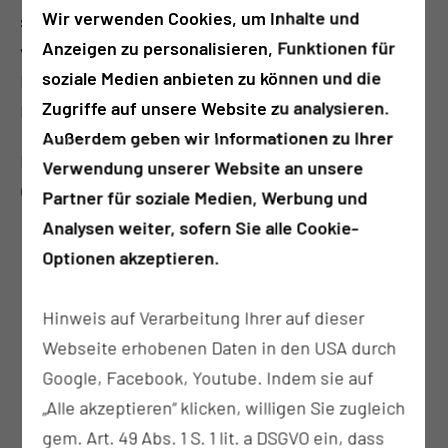
Wir verwenden Cookies, um Inhalte und
selbst oder in Kooperation mit anderen Instituten
Anzeigen zu personalisieren, Funktionen für
verfügbar, so dass der Zeitraum zwischen
soziale Medien anbieten zu können und die
Diagnosestellung und Therapiebeginn auf ein
Zugriffe auf unsere Website zu analysieren.
Minimum reduziert wird.
Außerdem geben wir Informationen zu Ihrer
Das Institut für Pathologie ist aktiver Partner des
Verwendung unserer Website an unsere
Onkologischen Zentrums.
Partner für soziale Medien, Werbung und
Analysen weiter, sofern Sie alle Cookie-
Optionen akzeptieren.
Tumorzentrum Lausitz -
Onkologisches Zentrum
Hinweis auf Verarbeitung Ihrer auf dieser
Per E-Mail kontaktieren
Webseite erhobenen Daten in den USA durch
Google, Facebook, Youtube. Indem sie auf
„Alle akzeptieren“ klicken, willigen Sie zugleich
gem. Art. 49 Abs. 1 S. 1 lit. a DSGVO ein, dass