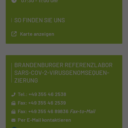
07:30 - 11:00 Uhr
SO FINDEN SIE UNS
Karte anzeigen
BRAN­DEN­BUR­GER RE­FE­RENZ­LA­BOR
SARS-COV-2-VI­RUS­GE­NOM­SE­QUEN­
ZIE­RUNG
Tel.:
+49 355 46 2538
Fax: +49 355 46 2539
Fax: +49 355 46 89836
Fax-to-Mail
Per E-Mail kontaktieren