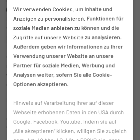
mikrobiologischen Diagnostik werden abgebildet
Wir verwenden Cookies, um Inhalte und
(Bakteriologie einschließlich Tuberkulose,
Anzeigen zu personalisieren, Funktionen für
Mykologie, Parasitologie, Infektionsserologie,
soziale Medien anbieten zu können und die
virologische Molekulardiagnostik sowie Wasser-und
Zugriffe auf unsere Website zu analysieren.
Hygieneuntersuchungen). Akkreditierungen der
Außerdem geben wir Informationen zu Ihrer
Mikrobiologie nach ISO DIN 15189 (D-ML-22843-02)
Verwendung unserer Website an unsere
und für das Hygiene-/Wasserlabor als Prüflabor
Partner für soziale Medien, Werbung und
nach ISO DIN 17025 (D-PL-22843-01) liegen vor und
Analysen weiter, sofern Sie alle Cookie-
werden gemäß den Qualitätsvorgaben ständig
Optionen akzeptieren.
überwacht und turnusgemäß erneuert.
Innerhalb der Molekulardiagnostik wurde 2021 das
Hinweis auf Verarbeitung Ihrer auf dieser
Brandenburger Referenzlabor für die Sars CoV
Webseite erhobenen Daten in den USA durch
Ganzgenomsequenzierung etabliert. Das
Google, Facebook, Youtube. Indem sie auf
Wasserlabor ist seit 2018 auch zugelassene
„Alle akzeptieren“ klicken, willigen Sie zugleich
Trinkwasseruntersuchungsstelle des Landes