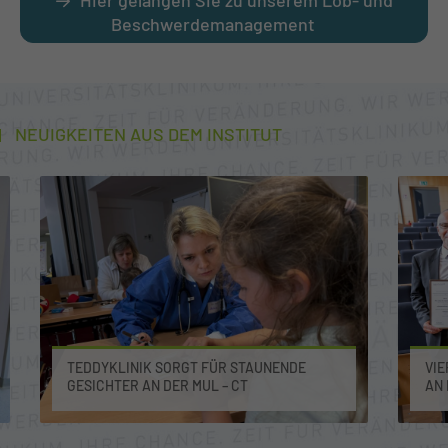
Hier gelangen Sie zu unserem Lob- und
Beschwerdemanagement
NEUIGKEITEN AUS DEM INSTITUT
TEDDYKLINIK SORGT FÜR STAUNENDE
VIE
GESICHTER AN DER MUL – CT
DER
USI