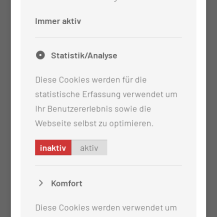
Immer aktiv
~ 250.000
Statistik/Analyse
Proben werden mikrobiologisch-bakteriologisch,
Diese Cookies werden für die
serologisch oder molekulardiagnostisch jährlich
statistische Erfassung verwendet um
untersucht.
Ihr Benutzererlebnis sowie die
Webseite selbst zu optimieren.
~ 200
inaktiv
aktiv
klinisch-infektiologische Visiten werden in den
Kliniken pro Jahr vor Ort durchgeführt.
Komfort
~ 60
Diese Cookies werden verwendet um