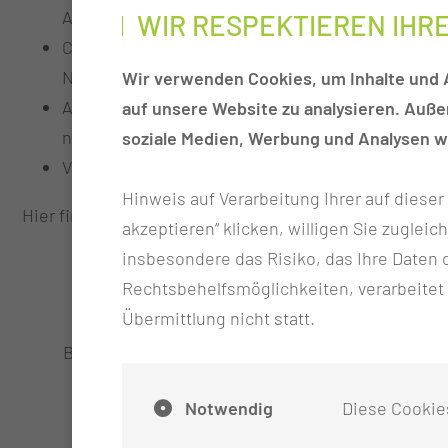
Ausschluss einer Indikation zur Chemotherapie i
WIR RESPEKTIEREN IHR
Chemotherapie und tumorspezifische Therapien n
Nutzens
Wir verwenden Cookies, um Inhalte und A
Assoziation mit dem Studienzentrum des CTK, um
auf unsere Website zu analysieren. Auß
nicht von der Krankenkasse finanzierte Behandl
soziale Medien, Werbung und Analysen we
Vorstellung Ihres Falles in der molekulargenetis
Hinweis auf Verarbeitung Ihrer auf diese
Hier finden Sie die
Kooperationspartner des Tumorze
akzeptieren“ klicken, willigen Sie zugleic
insbesondere das Risiko, das Ihre Date
> 230
~
Rechtsbehelfsmöglichkeiten, verarbeitet
Übermittlung nicht statt.
Brustkrebsfälle im Jahr
Medikamentös
bei Mammakar
Notwendig
Diese Cookie