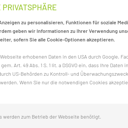
n Grenzfällen
E PRIVATSPHÄRE
ach ausführlicher und individueller Beratung des
nzeigen zu personalisieren, Funktionen für soziale Medi
 Ihnen bereits geprüfte und empfohlene, aber noch
erdem geben wir Informationen zu Ihrer Verwendung unse
ungen anbieten zu können.
iter, sofern Sie alle Cookie-Optionen akzeptieren.
chen Tumorkonferenz der Charité
r Webseite erhobenen Daten in den USA durch Google, Fac
ntrum Lausitz
.
h gem. Art. 49 Abs. 1 S. 1 lit. a DSGVO ein, dass Ihre Date
n durch US-Behörden zu Kontroll- und Überwachungszwec
 700
~ 250
 werden. Wenn Sie nur die notwendigen Cookies akzeptie
e Therapiezyklen
Brusteingriffe (Karzinom
zinomen im Jahr
Operationen, gutartige Befunde
s werden zum Betrieb der Webseite benötigt.
& ästhetische Operationen) im
Jahr