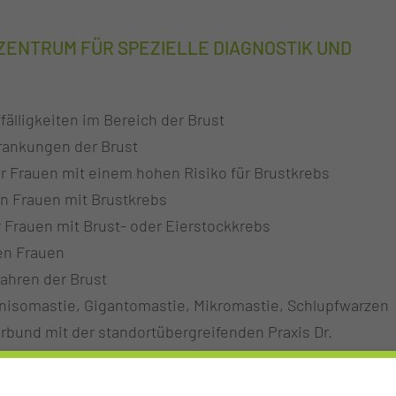
ENTRUM FÜR SPEZIELLE DIAGNOSTIK UND
älligkeiten im Bereich der Brust
rankungen der Brust
ür Frauen mit einem hohen Risiko für Brustkrebs
n Frauen mit Brustkrebs
Frauen mit Brust- oder Eierstockkrebs
en Frauen
ahren der Brust
nisomastie, Gigantomastie, Mikromastie, Schlupfwarzen
rbund mit der standortübergreifenden Praxis Dr.
eptor positiven Krebserkrankungen: Bestätigung oder