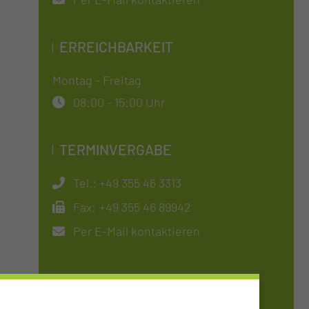
ERREICHBARKEIT
Montag - Freitag
08:00 - 15:00 Uhr
TERMINVERGABE
Tel.:
+49 355 46 3313
Fax:
+49 355 46 89942
Per E-Mail kontaktieren
SO FINDEN SIE UNS