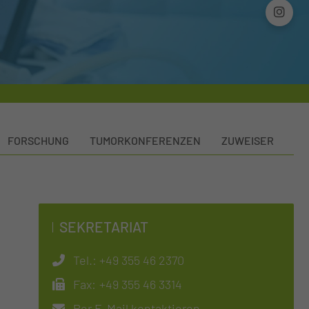
FORSCHUNG
TUMORKONFERENZEN
ZUWEISER
SEKRETARIAT
Tel.:
+49 355 46 2370
Fax:
+49 355 46 3314
Per E-Mail kontaktieren