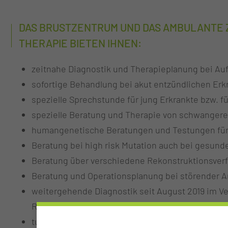
DAS BRUSTZENTRUM UND DAS AMBULANTE Z
THERAPIE BIETEN IHNEN:
zeitnahe Diagnostik und Therapieplanung bei Auff
sofortige Behandlung bei akut entzündlichen Erk
spezielle Sprechstunde für jung Erkrankte bzw. f
spezielle Beratung und Therapie von schwangere
humangenetische Beratungen und Testungen für 
Beratung bei high risk Mutation auch bei gesund
Beratung über verschiedene Rekonstruktionsverf
Beratung und Operationsplanung bei störender A
weitergehende Diagnostik seit August 2019 im Ve
Rentsch/ Dr. Nobis
tumorgenetische Untersuchungen bei Hormonrez