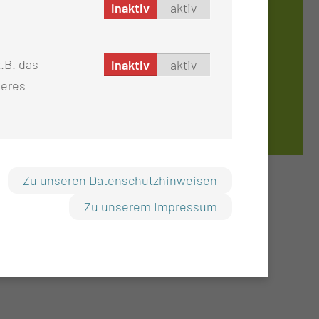
inaktiv
aktiv
FRAU­EN­HEIL­KUN­DE
Tel.:
+49 355 46 2234
.B. das
inaktiv
aktiv
Fax: +49 355 46 89738
seres
Per E-Mail kontaktieren
Zu unseren Datenschutzhinweisen
Zu unserem Impressum