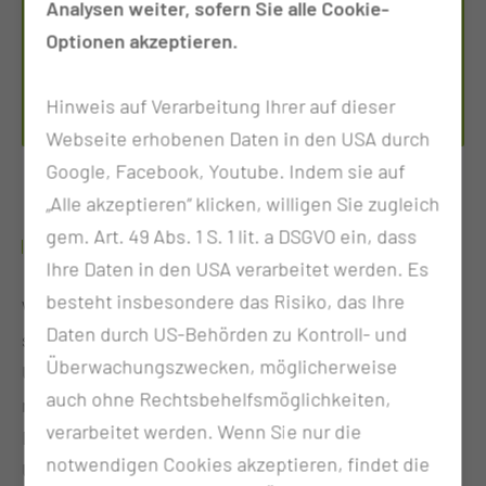
Analysen weiter, sofern Sie alle Cookie-
HIER GEHT ES ZU UNSEREN
Optionen akzeptieren.
STELLENANGEBOTEN
Hinweis auf Verarbeitung Ihrer auf dieser
karriere.ctk.de
Webseite erhobenen Daten in den USA durch
Google, Facebook, Youtube. Indem sie auf
„Alle akzeptieren“ klicken, willigen Sie zugleich
gem. Art. 49 Abs. 1 S. 1 lit. a DSGVO ein, dass
AUF NACH COTTBUS.
Ihre Daten in den USA verarbeitet werden. Es
besteht insbesondere das Risiko, das Ihre
Wir sind Brandenburgs größtes Krankenhaus. Wir
Daten durch US-Behörden zu Kontroll- und
sind Maximalversorger. Wir sind auf dem Weg zum
Überwachungszwecken, möglicherweise
Uniklinikum. Wir bieten spannende Aufgabenfelder
auch ohne Rechtsbehelfsmöglichkeiten,
nicht nur im medizinischen Bereich. Ob
verarbeitet werden. Wenn Sie nur die
Digitalisierung, Logistik oder in der Verwaltung.
notwendigen Cookies akzeptieren, findet die
Und suchen kluge Köpfe mit zukunftsweisenden