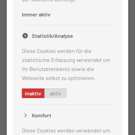
geriatriespezifische Zusatzqualifikation
erworben
Immer aktiv
die Qualifikation „Fachweiterbildung Pflege“
begonnen
Statistik/Analyse
Diese Cookies werden für die
statistische Erfassung verwendet um
Ihr Benutzererlebnis sowie die
Webseite selbst zu optimieren.
inaktiv
aktiv
Komfort
Diese Cookies werden verwendet um