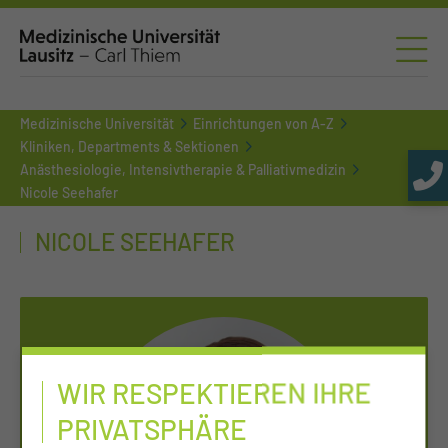
Medizinische Universität
Einrichtungen von A-Z
Kliniken, Departments & Sektionen
Anästhesiologie, Intensivtherapie & Palliativmedizin
Nicole Seehafer
NICOLE SEEHAFER
WIR RESPEKTIEREN IHRE
PRIVATSPHÄRE