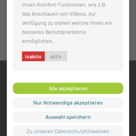
Ihnen Komfort-Funktionen, wie z.B.
das Anschauen von Videos, zur
Verfügung zu stellen welche Ihnen ein
besseres Benutzererlebnis
ermöglichen.
inaktiv
aktiv
KONTAKT
0355 46 -0
Alle akzeptieren
info@mul-ct.de
Nur Notwendige akzeptieren
mul-ct.de
Auswahl speichern
ADRESSE
Medizinische Universität Lausitz - Carl Thiem
Zu unseren Datenschutzhinweisen