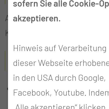
sofern Sie alle Cookie-O
Ausbildung im Carl-Thiem-
akzeptieren.
Klinikum
Hinweis auf Verarbeitung 
WEITERBILDUNGEN &
dieser Webseite erhoben
QUALIFIKATIONEN
in den USA durch Google,
Ausbildung in der
Facebook, Youtube. Indem
Palliativ Care
„Alle akzeptieren“ klicken,