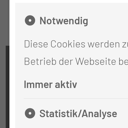
Notwendig
Diese Cookies werden 
Betrieb der Webseite be
KONTAKT
0355 46 -0
Immer aktiv
info@mul-ct.de
mul-ct.de
Statistik/Analyse