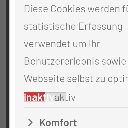
ADRESSE
Diese Cookies werden fü
Medizinische Universität Lausi
statistische Erfassung
Thiemstr. 111
verwendet um Ihr
03048 Cottbus
Benutzererlebnis sowie 
RECHTLICHES
Webseite selbst zu opti
inaktiv
aktiv
Impressum
Datenschutz
Komfort