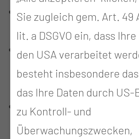
Ausbildung zur Pain
Sie zugleich gem. Art. 49 A
Nurse
lit. a DSGVO ein, dass Ihre
geriatriespezifische
den USA verarbeitet werd
Zusatzqualifikation
besteht insbesondere das 
erworben
das Ihre Daten durch US
die Qualifikation
zu Kontroll- und
„Fachweiterbildung
Überwachungszwecken,