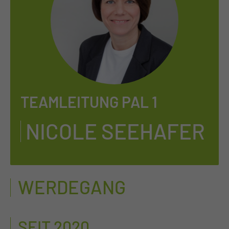
TEAMLEITUNG PAL 1
NI­CO­LE SEE­HA­FER
WERDEGANG
SEIT 2020