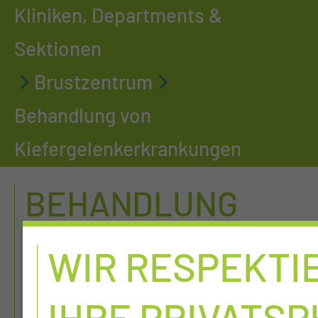
Kliniken, Departments &
Sektionen
Brustzentrum
Behandlung von
Kiefergelenkerkrankungen
BEHANDLUNG
VON
WIR RESPEKTI
KIEFERGELENKER
IHRE PRIVATS