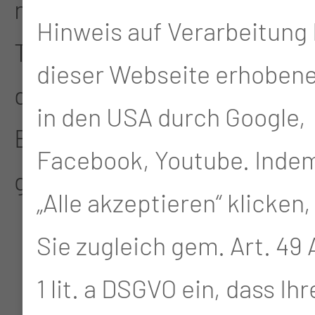
nach Unfällen oder
Hinweis auf Verarbeitung 
Tumorerkrankungen, bei
dieser Webseite erhoben
denen die Kiefer-
in den USA durch Google,
Einsteifung (Ankylose)
Facebook, Youtube. Indem
gelöst wird.
„Alle akzeptieren“ klicken,
Sie zugleich gem. Art. 49 A
1 lit. a DSGVO ein, dass Ih