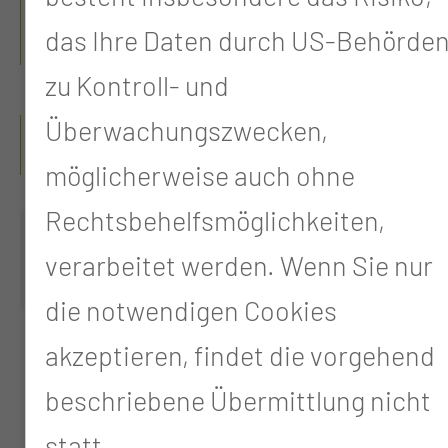
das Ihre Daten durch US-Behörde
CHIRURGIE
zu Kontroll- und
WANN FINDET DIE
Überwachungszwecken,
SPRECHSTUNDE STATT?
möglicherweise auch ohne
Rechtsbehelfsmöglichkeiten,
Donnerstag
16:00 - 18:00
verarbeitet werden. Wenn Sie nur
Uhr
die notwendigen Cookies
akzeptieren, findet die vorgehend
beschriebene Übermittlung nicht
statt.