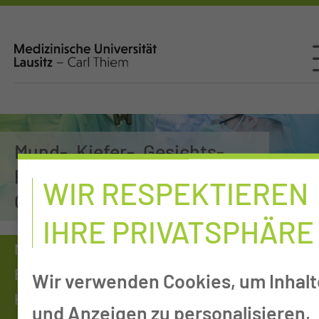
Mund-, Kiefer-, Gesichts-,
Plastische & Rekonstruktive
WIR RESPEKTIEREN
Chirurgie
IHRE PRIVATSPHÄRE
Medizinische Universität
Einrichtungen von A-Z
Wir verwenden Cookies, um Inhalt
Kliniken, Departments & Sektionen
und Anzeigen zu personalisieren,