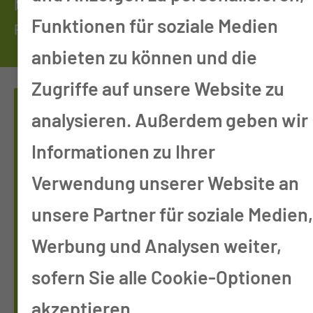
Mund-, Kiefer-, Gesichts-, Rekonstruktive &
Funktionen für soziale Medien
Plastische Chirurgie
Sprechstunde Rekonstruktive Chirurgie
anbieten zu können und die
Zugriffe auf unsere Website zu
analysieren. Außerdem geben wir
Informationen zu Ihrer
Verwendung unserer Website an
unsere Partner für soziale Medien
Werbung und Analysen weiter,
sofern Sie alle Cookie-Optionen
akzeptieren.
MUND-, KIE­FER-, GE­