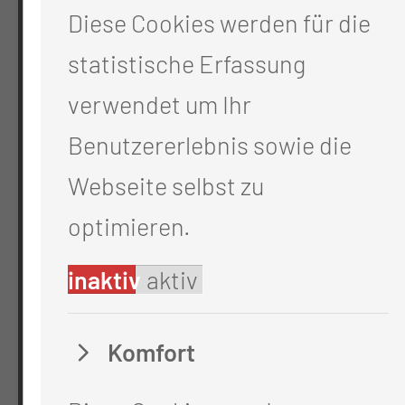
Diese Cookies werden für die
0355 46 -0
statistische Erfassung
info@mul-ct.de
verwendet um Ihr
mul-ct.de
Benutzererlebnis sowie die
ADRESSE
Webseite selbst zu
Medizinische Universität Lausitz - Carl
optimieren.
Thiemstr. 111
inaktiv
aktiv
03048 Cottbus
RECHTLICHES
Komfort
Impressum