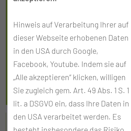
SICHTS-, RE­KON­STRUK­
TI­VE & PLAS­TI­SCHE
Hinweis auf Verarbeitung Ihrer auf
CHIR­UR­GIE
dieser Webseite erhobenen Daten
in den USA durch Google,
Tel.:
+49 355 46 1665
Facebook, Youtube. Indem sie auf
Anmeldung Sprechstunde
„Alle akzeptieren“ klicken, willigen
Tel.:
+49 355 46 2502
Sie zugleich gem. Art. 49 Abs. 1 S. 1
Anmeldung Sprechstunde
lit. a DSGVO ein, dass Ihre Daten in
SPRECHSTUNDE
den USA verarbeitet werden. Es
REKONSTRUKTIVE
besteht insbesondere das Risiko,