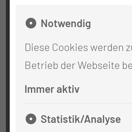
KONTAKT
Notwendig
0355 46 -0
Diese Cookies werden 
info@mul-ct.de
Betrieb der Webseite be
mul-ct.de
Immer aktiv
ADRESSE
Medizinische Universität Lausi
Statistik/Analyse
Thiemstr. 111