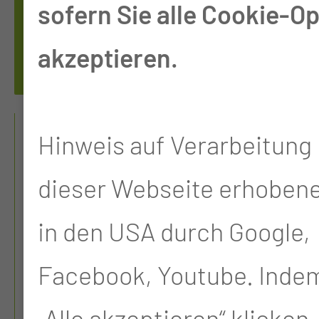
sofern Sie alle Cookie-O
Anmeldung
akzeptieren.
Sprechstunde
SPRECHSTUNDE
Hinweis auf Verarbeitung 
KIEFERORTHOPÄD
dieser Webseite erhoben
ISCHE CHIRURGIE
in den USA durch Google,
DYSGNATHIE-
Facebook, Youtube. Indem
THERAPIE
„Alle akzeptieren“ klicken,