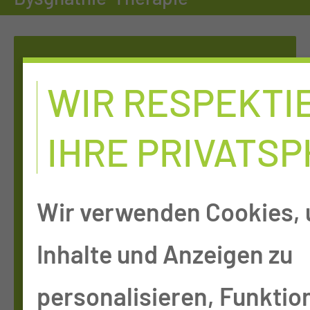
WIR RESPEKTI
IHRE PRIVATS
Wir verwenden Cookies,
Inhalte und Anzeigen zu
MUND-, KIE­FER-,
personalisieren, Funktio
GE­SICHTS-, RE­