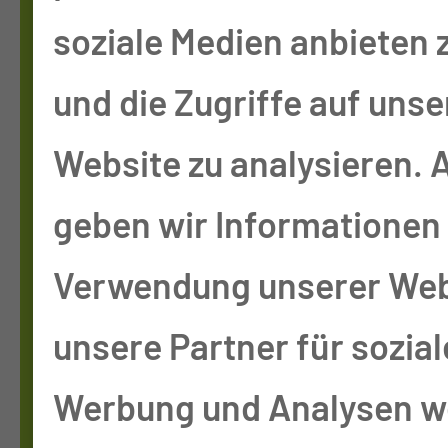
KON­STRUK­TI­VE &
soziale Medien anbieten 
PLAS­TI­SCHE CHIR­
und die Zugriffe auf unse
UR­GIE
Website zu analysieren.
geben wir Informationen 
Tel.:
+49 355 46 1665
Verwendung unserer Web
Anmeldung
unsere Partner für sozia
Sprechstunde
Werbung und Analysen we
Tel.:
+49 355 46 2502