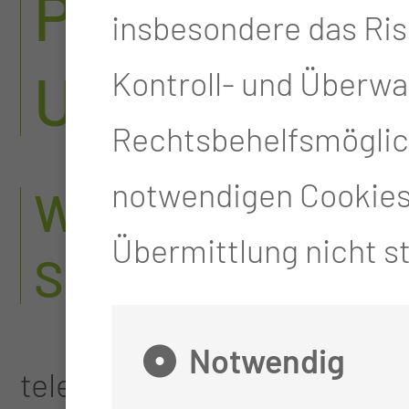
PLASTISCHE
insbesondere das Ris
UND HANDCH
Kontroll- und Überw
Rechtsbehelfsmöglich
notwendigen Cookies 
WANN FINDET D
Übermittlung nicht st
SPRECHSTUNDE
Notwendig
telefonische Terminverein