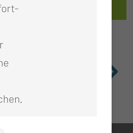
Sprechstunde
ort-
r
he
chen.