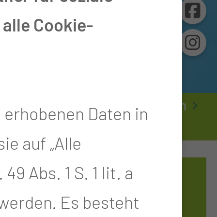
alle Cookie-
nts & Sektionen
Brustzentrum
e erhobenen Daten in
e auf „Alle
9 Abs. 1 S. 1 lit. a
 werden. Es besteht