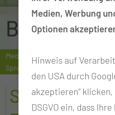
Medien, Werbung und 
Brustzentr
Optionen akzeptiere
Medizinische Universität
Einrich
Hinweis auf Verarbei
Sprechstunde Plastische Chirurgie
den USA durch Google
SPRECHSTU
akzeptieren“ klicken, w
DSGVO ein, dass Ihre