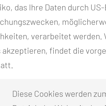
 CHIRURGIE
iko, das Ihre Daten durch US
IRURGIE
achungszwecken, möglicherw
keiten, verarbeitet werden. 
akzeptieren, findet die vor
IE
att.
 STATT?
Diese Cookies werden zu
barung