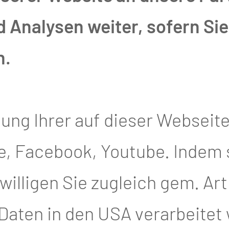
Analysen weiter, sofern Sie 
um
n.
tungen von A-Z
Kliniken, Departme
tung Ihrer auf dieser Webseit
 und Handchirurgie
, Facebook, Youtube. Indem si
NDE
illigen Sie zugleich gem. Art. 4
 Daten in den USA verarbeitet