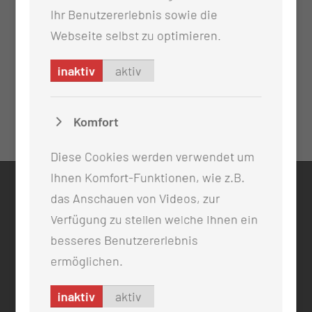
Ihr Benutzererlebnis sowie die
Webseite selbst zu optimieren.
inaktiv
aktiv
Komfort
Diese Cookies werden verwendet um
Ihnen Komfort-Funktionen, wie z.B.
KONTAKT
das Anschauen von Videos, zur
Verfügung zu stellen welche Ihnen ein
0355 46 -0
besseres Benutzererlebnis
info@mul-ct.de
mul-ct.de
ermöglichen.
inaktiv
aktiv
ADRESSE