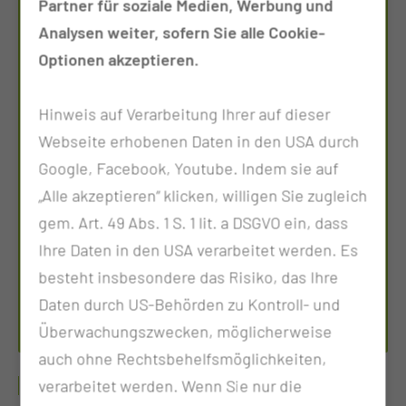
Partner für soziale Medien, Werbung und
Analysen weiter, sofern Sie alle Cookie-
Optionen akzeptieren.
Hinweis auf Verarbeitung Ihrer auf dieser
Webseite erhobenen Daten in den USA durch
Google, Facebook, Youtube. Indem sie auf
„Alle akzeptieren“ klicken, willigen Sie zugleich
IN­TER­DIS­ZI­PLI­NÄ­RES SCHÄ­DEL­BA­SIS­
ZEN­TRUM
gem. Art. 49 Abs. 1 S. 1 lit. a DSGVO ein, dass
Ihre Daten in den USA verarbeitet werden. Es
Tel.:
+49 355 46 2849
besteht insbesondere das Risiko, das Ihre
Fax: +49 355 46 2778
Daten durch US-Behörden zu Kontroll- und
Per E-Mail kontaktieren
Überwachungszwecken, möglicherweise
auch ohne Rechtsbehelfsmöglichkeiten,
TUMORE
verarbeitet werden. Wenn Sie nur die