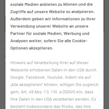
soziale Medien anbieten zu können und die
Tel.:
+49 355 46 2614
Zugriffe auf unsere Website zu analysieren.
Per E-Mail kontaktieren
Außerdem geben wir Informationen zu Ihrer
Verwendung unserer Website an unsere
Partner für soziale Medien, Werbung und
Analysen weiter, sofern Sie alle Cookie-
Die Ausbildung zur Medizinischen Technologin bzw.
Optionen akzeptieren.
zum Medizinischen Technologen für Radiologie
(MTR) eröffnet dir spannende Einblicke in die Welt
Hinweis auf Verarbeitung Ihrer auf dieser
der medizinischen Bildgebung und Diagnostik. Als
Webseite erhobenen Daten in den USA durch
MTR bist du ein unverzichtbarer Teil des
Google, Facebook, Youtube. Indem sie auf
Gesundheitswesens: Du arbeitest eng mit
„Alle akzeptieren“ klicken, willigen Sie zugleich
Ärztinnen und Ärzten zusammen, führst
gem. Art. 49 Abs. 1 S. 1 lit. a DSGVO ein, dass
eigenständig radiologische Untersuchungen durch
Ihre Daten in den USA verarbeitet werden. Es
und sorgst dafür, dass Erkrankungen mithilfe
besteht insbesondere das Risiko, das Ihre
modernster Technik frühzeitig erkannt und