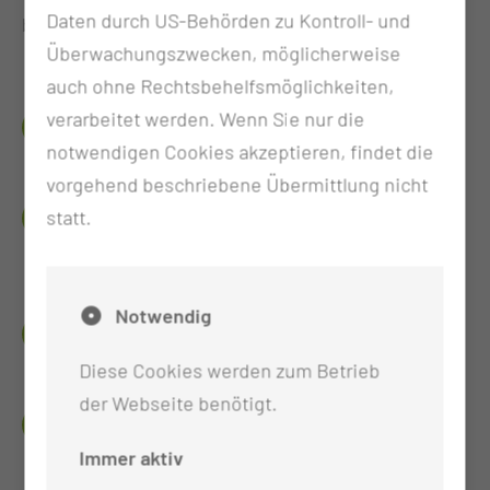
Daten durch US-Behörden zu Kontroll- und
behandelt werden können.
Überwachungszwecken, möglicherweise
auch ohne Rechtsbehelfsmöglichkeiten,
verarbeitet werden. Wenn Sie nur die
DEIN BENEFIT
notwendigen Cookies akzeptieren, findet die
vorgehend beschriebene Übermittlung nicht
DAS ERWARTET DICH IN THEORIE UND
statt.
PRAXIS
Notwendig
DAS BRAUCHST DU
Diese Cookies werden zum Betrieb
der Webseite benötigt.
WANN UND WIE LANG
Immer aktiv