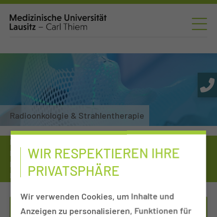
Radioonkologie & Strahlentherapie
Medizinische Universität
Einrichtungen von A-Z
WIR RESPEKTIEREN IHRE
Kliniken, Departments & Sektionen
Radioonkologie & Strahlentherapie
PRIVATSPHÄRE
Medizinische/r Technologin/Technologe für Radiologie
Wir verwenden Cookies, um Inhalte und
Anzeigen zu personalisieren, Funktionen für
ME­DI­ZI­NI­SCHES SCHUL­ZEN­TRUM