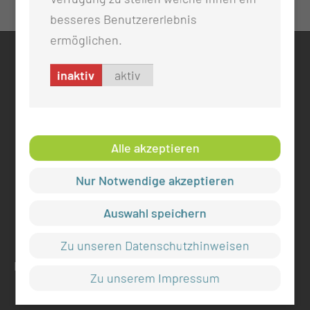
besseres Benutzererlebnis
ermöglichen.
KONTAKT
inaktiv
aktiv
0355 46 -0
info@mul-ct.de
mul-ct.de
Alle akzeptieren
ADRESSE
Nur Notwendige akzeptieren
Medizinische Universität Lausitz - Carl Thiem
Thiemstr. 111
Auswahl speichern
03048 Cottbus
Zu unseren Datenschutzhinweisen
RECHTLICHES
Zu unserem Impressum
Impressum