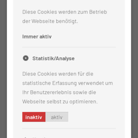
Ultraschall- gesteuert)
Diese Cookies werden zum Betrieb
Tumortherapien
der Webseite benötigt.
minimal invasive Radiofrequenztherapie von
Tumoren (Verkochung von Tumoren mit
Immer aktiv
Hochfrequenzen)
Schmerztherapie an der Wirbelsäule
Statistik/Analyse
PICC-Line Implantationen
Diese Cookies werden für die
statistische Erfassung verwendet um
Ihr Benutzererlebnis sowie die
Webseite selbst zu optimieren.
inaktiv
aktiv