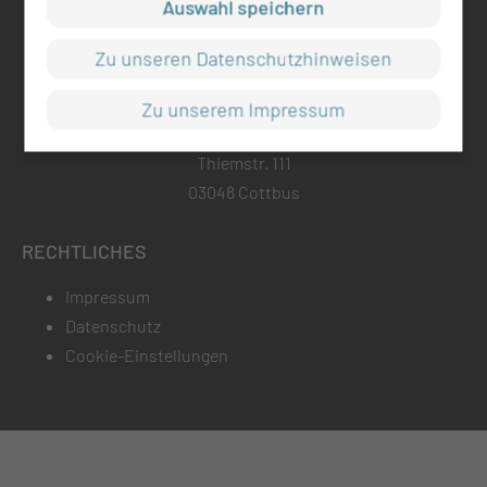
Auswahl speichern
info@mul-ct.de
mul-ct.de
Zu unseren Datenschutzhinweisen
ADRESSE
Zu unserem Impressum
Medizinische Universität Lausitz - Carl Thiem
Thiemstr. 111
03048 Cottbus
RECHTLICHES
Impressum
Datenschutz
Cookie-Einstellungen