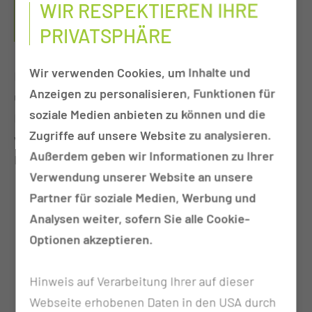
WIR RESPEKTIEREN IHRE
SUBTRAKTIONSANGIOGRAPHIE UND
PRIVATSPHÄRE
RADIOLOGISCHE INTERVENTIONEN
Wir verwenden Cookies, um Inhalte und
In der Angiographie wurde ein volldigitales,
Anzeigen zu personalisieren, Funktionen für
universell einsetzbares System Artis Zee Floor der
soziale Medien anbieten zu können und die
Firma Siemens mit Flachdetektor installiert,
Zugriffe auf unsere Website zu analysieren.
welches alle vaskulären Interventionen unseres
Außerdem geben wir Informationen zu Ihrer
Leistungsangebotes unterstützt:
Verwendung unserer Website an unsere
Digitale Subtraktionsangiographie aller
Partner für soziale Medien, Werbung und
Gefäßprovinzen im Rahmen der Diagnostik
Analysen weiter, sofern Sie alle Cookie-
Durchführung von minimal invasiven
Optionen akzeptieren.
perkutanen transarteriellen Angioplastien
(PTA) (Ballonerweiterung der Blutgefäße)
Hinweis auf Verarbeitung Ihrer auf dieser
Stent-Implantationen (Einbringung von
Webseite erhobenen Daten in den USA durch