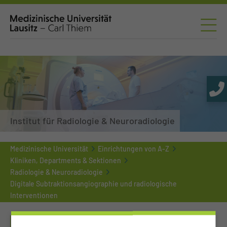
Institut für Radiologie & Neuroradiologie
Medizinische Universität
Einrichtungen von A-Z
Kliniken, Departments & Sektionen
Radiologie & Neuroradiologie
Digitale Subtraktionsangiographie und radiologische
Interventionen
DIGITALE