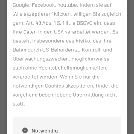
Gefäßstützen in Blutgefäße)
Google, Facebook, Youtube. Indem sie auf
Endovaskuläre Atherektomie (Erweiterung von
„Alle akzeptieren“ klicken, willigen Sie zugleich
verengten Blutgefäßen mit einer Minifräse
gem. Art. 49 Abs. 1 S. 1 lit. a DSGVO ein, dass
durch Abtragung der Verkalkungen)
Ihre Daten in den USA verarbeitet werden. Es
Lysetherapie bei Gefäßverschlüssen
besteht insbesondere das Risiko, das Ihre
(Auflösung von Blutgerinnseln in Arterien)
Daten durch US-Behörden zu Kontroll- und
minimal invasive Embolisationen von Tumoren
Überwachungszwecken, möglicherweise
(Verschluss von tumorversorgenden Gefäßen)
auch ohne Rechtsbehelfsmöglichkeiten,
Transarterielle Chemoembolisationen (TACE)
verarbeitet werden. Wenn Sie nur die
(örtliche Chemotherapie von Lebertumoren)
notwendigen Cookies akzeptieren, findet die
Perkutane Drainage von Herdbefunden und
vorgehend beschriebene Übermittlung nicht
Organsystemen
(Entlastung von Flüssigkeits-
statt.
oder Eiteransammlungen)
Perkutane Gewebsentnahme
(Biopsien) aus
Herdbefunden (CT-, MRT-, Röntgen- oder
Notwendig