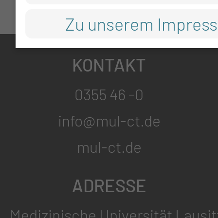
Zu unserem Impres
KONTAKT
0355 46 -0
info@mul-ct.de
mul-ct.de
ADRESSE
Medizinische Universität Lausit