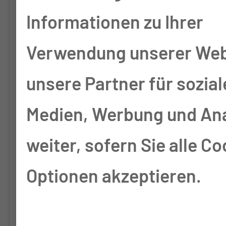
followed by radical liver
Informationen zu Ihrer
resection versus
Verwendung unserer Web
immediate radical liver
unsere Partner für sozial
resection alone with or
without adjuvant
Medien, Werbung und An
chemotherapy in
weiter, sofern Sie alle Co
incidentally detected
Optionen akzeptieren.
gallbladder carcinoma
after simple