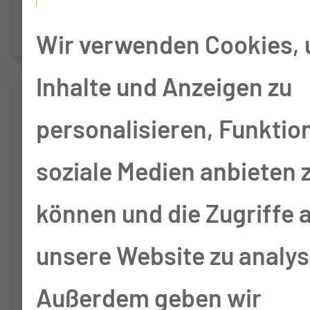
Evaluation
Wir verwenden Cookies,
Inhalte und Anzeigen zu
GAIN Eudra-CT:
personalisieren, Funktio
2017-004444-38
soziale Medien anbieten 
Neoadjuvant
können und die Zugriffe 
chemotherapy with
unsere Website zu analys
gemcitabine plus cisplatin
Außerdem geben wir