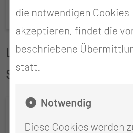
die notwendigen Cookies
therapy
akzeptieren, findet die v
beschriebene Übermittlun
Laufende Sonstige
statt.
Studien
Notwendig
JADE
Diese Cookies werden 
Clinical Research Platform