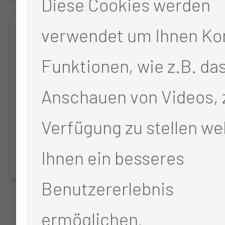
Diese Cookies werden
verwendet um Ihnen Ko
PANEM
Funktionen, wie z.B. da
Eudra-CT: 2022-501944-
Anschauen von Videos, 
14-00 Phase III The
Pancreatic Enzymes after
Verfügung zu stellen we
Gastrectomy Trial
Ihnen ein besseres
Benutzererlebnis
ermöglichen.