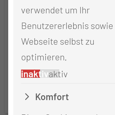
For Molecular Testing,
verwendet um Ihr
Treatment, Quality Of Life
Benutzererlebnis sowie 
And Outcome Of Patients
Webseite selbst zu
With Esophageal, Gastric
optimieren.
Or Gastroesophageal
Junction Cancer
inaktiv
aktiv
Requiring Palliative
Komfort
Systemic Therapy