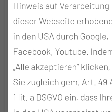
Hinweis auf Verarbeitung 
cholecystectomy or in
dieser Webseite erhoben
front of radical resection
in den USA durch Google,
of BTC (ICC/ECC) – A
phase III study of the
Facebook, Youtube. Indem
German Registry of
„Alle akzeptieren“ klicken,
Incidental Gallbladder
Sie zugleich gem. Art. 49 A
Carcinoma Platform (GR) -
1 lit. a DSGVO ein, dass Ih
AIO