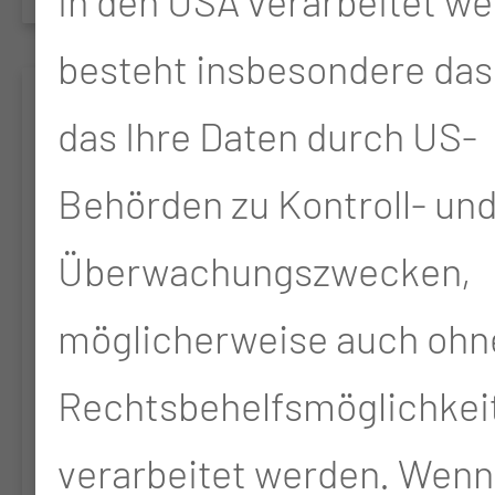
in den USA verarbeitet we
besteht insbesondere das 
AZURITE
das Ihre Daten durch US-
Clinical research platform
Behörden zu Kontroll- un
for molecular testing,
Überwachungszwecken,
treatment, quality of life
möglicherweise auch ohn
and outcome of patients
Rechtsbehelfsmöglichkei
with metastatic colorectal
verarbeitet werden. Wenn
cancer receiving systemic