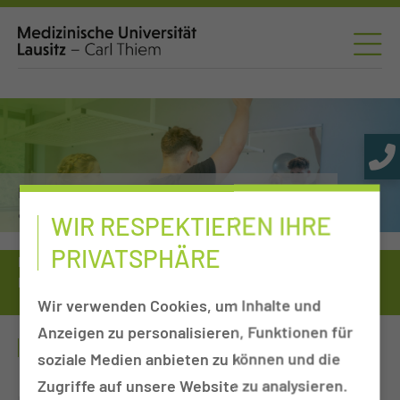
Physiotherapie, funktionelle Ergotherapie
& Logopädie
WIR RESPEKTIEREN IHRE
PRIVATSPHÄRE
Medizinische Universität
Einrichtungen von A-Z
Kliniken, Departments & Sektionen
Wärme- und Kältetherapie
Wir verwenden Cookies, um Inhalte und
Kältekammer
Anzeigen zu personalisieren, Funktionen für
KÄLTEKAMMER
soziale Medien anbieten zu können und die
Zugriffe auf unsere Website zu analysieren.