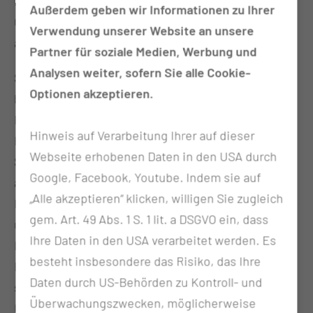
Die Kältekammer des Carl- Thiem Klinikums
Außerdem geben wir Informationen zu Ihrer
Cottbus wird nicht nur für die Patienten, sondern
Verwendung unserer Website an unsere
auch für ambulante Behandlungen genutzt.
Partner für soziale Medien, Werbung und
Analysen weiter, sofern Sie alle Cookie-
Sie besteht aus drei Kammern mit Temperaturen
Optionen akzeptieren.
bis zu -111°C. Bei Erkrankungen des rheumatischen
Formenkreises und chronischen Schmerzen am
Hinweis auf Verarbeitung Ihrer auf dieser
Haltungs- und Bewegungsapparat können
Webseite erhobenen Daten in den USA durch
Schmerzen gelindert und Stoffwechselprozesse
Google, Facebook, Youtube. Indem sie auf
angeregt werden. Aber auch bei Depressionen,
„Alle akzeptieren“ klicken, willigen Sie zugleich
Burnout und Migräne wirkt sie durch die Endorphin-
gem. Art. 49 Abs. 1 S. 1 lit. a DSGVO ein, dass
und Adrenalinausschüttung wahre Wunder. Im
Ihre Daten in den USA verarbeitet werden. Es
Leistungssport gewinnt die Kältekammer auch an
besteht insbesondere das Risiko, das Ihre
Bedeutung. Sie beschleunigt die Regeneration und
Daten durch US-Behörden zu Kontroll- und
somit die Vermeidung von Fehl- und
Überwachungszwecken, möglicherweise
Überlastungsschäden. Nach Sportverletzungen