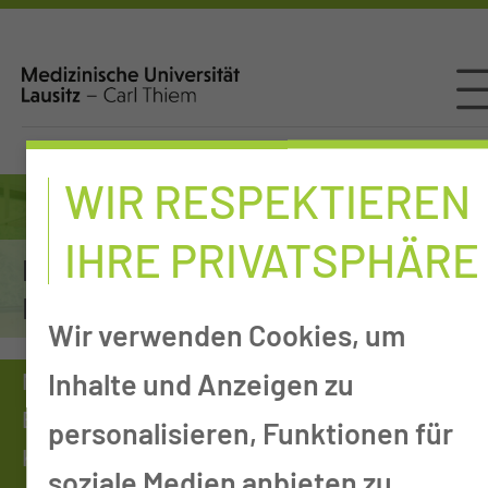
WIR RESPEKTIEREN
IHRE PRIVATSPHÄRE
Physiotherapie, funktionelle
Ergotherapie & Logopädie
Wir verwenden Cookies, um
Inhalte und Anzeigen zu
Medizinische Universität
Einrichtungen von A-Z
personalisieren, Funktionen für
Kliniken, Departments & Sektionen
soziale Medien anbieten zu