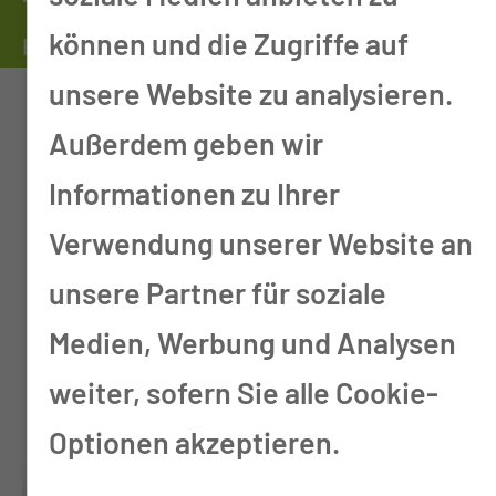
Therapieangebot der Physiotherapie
können und die Zugriffe auf
Hydrotherapie
unsere Website zu analysieren.
Außerdem geben wir
Kohlensäurebäder
Informationen zu Ihrer
Stangerbäder
Verwendung unserer Website an
Unterwasserdruckstrahlmassa
unsere Partner für soziale
ge
Medien, Werbung und Analysen
Zellenbäder (Zwei- und
weiter, sofern Sie alle Cookie-
Vierzellenbäder)
Optionen akzeptieren.