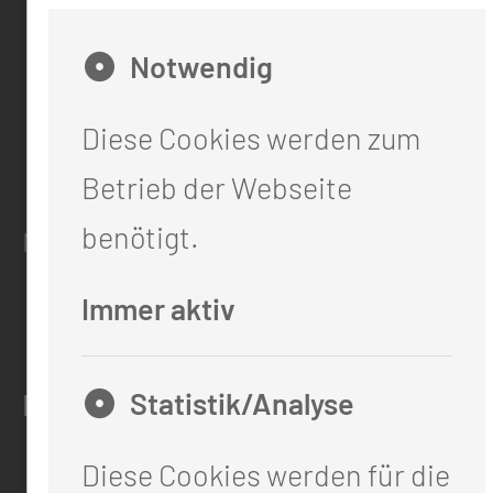
0355 46 -0
Notwendig
info@mul-ct.de
mul-ct.de
Diese Cookies werden zum
Betrieb der Webseite
ADRESSE
benötigt.
Medizinische Universität Lausitz - Carl T
Thiemstr. 111
Immer aktiv
03048 Cottbus
Statistik/Analyse
RECHTLICHES
Diese Cookies werden für die
Impressum