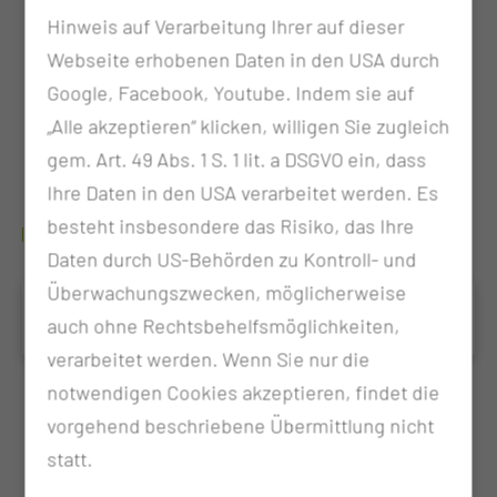
Hinweis auf Verarbeitung Ihrer auf dieser
Kältekammer (Link zum Handzettel/Flyer
Webseite erhobenen Daten in den USA durch
Kältekammer)
Google, Facebook, Youtube. Indem sie auf
Kryotherapie mit Kaltluft
„Alle akzeptieren“ klicken, willigen Sie zugleich
Pelosepackungen
gem. Art. 49 Abs. 1 S. 1 lit. a DSGVO ein, dass
Ultraschall
Ihre Daten in den USA verarbeitet werden. Es
besteht insbesondere das Risiko, das Ihre
WO FINDE ICH WEITERE INFORMATIONEN?
Daten durch US-Behörden zu Kontroll- und
Überwachungszwecken, möglicherweise
Kältekammer
auch ohne Rechtsbehelfsmöglichkeiten,
verarbeitet werden. Wenn Sie nur die
notwendigen Cookies akzeptieren, findet die
vorgehend beschriebene Übermittlung nicht
statt.