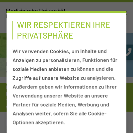
WIR RESPEKTIEREN IHRE
PRIVATSPHÄRE
Wir verwenden Cookies, um Inhalte und
Anzeigen zu personalisieren, Funktionen für
Physiotherapie, funktionelle Ergotherapie
soziale Medien anbieten zu können und die
& Logopädie
Zugriffe auf unsere Website zu analysieren.
Außerdem geben wir Informationen zu Ihrer
Medizinische Universität
Einrichtungen von A-Z
Kliniken, Departments & Sektionen
Verwendung unserer Website an unsere
Therapieangebot der Physiotherapie
Partner für soziale Medien, Werbung und
Wärme- und Kältetherapie
Analysen weiter, sofern Sie alle Cookie-
WÄRME- UND KÄLTETHERAPIE
Optionen akzeptieren.