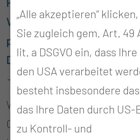
Patienteninformation zur
„Alle akzeptieren“ klicken,
Verarbeitung
Sie zugleich gem. Art. 49 A
personenbezogener
lit. a DSGVO ein, dass Ihre
Daten nach EU-DSGVO
den USA verarbeitet werd
→ einsehen.
besteht insbesondere das 
Wenn Sie zur
das Ihre Daten durch US
Onlineaufnahme
Fragen →
zu Kontroll- und