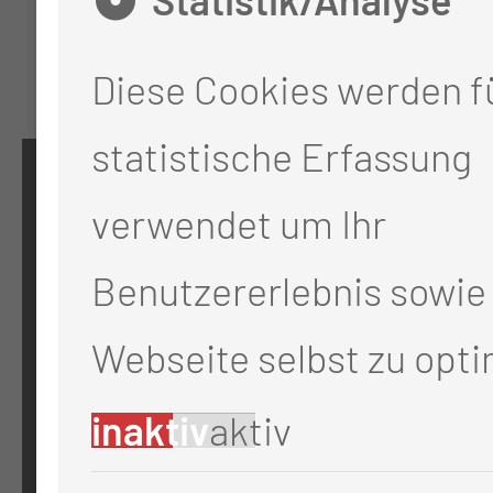
Diese Cookies werden fü
statistische Erfassung
KONTAKT
verwendet um Ihr
0355 46 -0
Benutzererlebnis sowie 
info@mul-ct.de
Webseite selbst zu opti
mul-ct.de
inaktiv
aktiv
ADRESSE