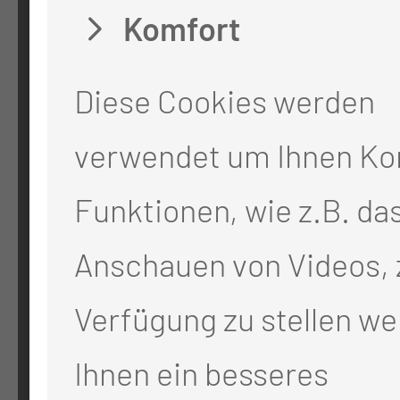
Komfort
Medizinische Universität Lausi
Thiemstr. 111
Diese Cookies werden
03048 Cottbus
verwendet um Ihnen Ko
Funktionen, wie z.B. da
RECHTLICHES
Anschauen von Videos, 
Impressum
Verfügung zu stellen we
Datenschutz
Ihnen ein besseres
Cookie-Einstellungen