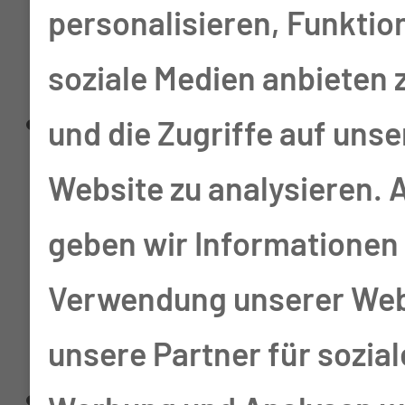
Aufnahmetag schnellst
personalisieren, Funktio
möglich erhalten.
soziale Medien anbieten 
Zur Onlineaufnahme
und die Zugriffe auf unse
benötigen Sie Ihren
Website zu analysieren.
Einweisungsschein
geben wir Informationen 
("Verordnung von
Verwendung unserer Web
Krankenhausbehandlung"
unsere Partner für sozia
Füllen Sie alle