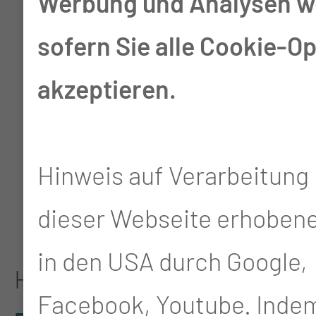
Werbung und Analysen we
notwendigen Angaben
sofern Sie alle Cookie-O
von Schritt 1 bis Schritt
akzeptieren.
8 ordnungsgemäß aus.
Mit * markierte Felder
Hinweis auf Verarbeitung 
sind Pflichtfelder.
dieser Webseite erhoben
in den USA durch Google,
Hier können Sie die
Facebook, Youtube. Indem