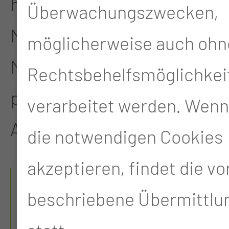
haben, stehen Ihnen die
Überwachungszwecken,
Mitarbeiterinnen und
möglicherweise auch ohn
Mitarbeiter der Aufnahme
Rechtsbehelfsmöglichkei
per Mail unter der Online
verarbeitet werden. Wenn
Anmeldung zur Verfügung.
die notwendigen Cookies
akzeptieren, findet die v
HIER GELANGEN
beschriebene Übermittlun
SIE DIREKT ZUR
ONLINEAUFNAHME.