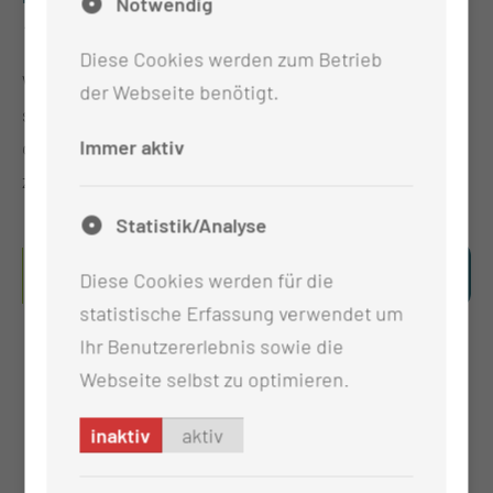
Notwendig
→ einsehen.
Diese Cookies werden zum Betrieb
Wenn Sie zur Onlineaufnahme
Fragen →
haben,
der Webseite benötigt.
stehen Ihnen die Mitarbeiterinnen und Mitarbeiter
Immer aktiv
der Aufnahme per Mail unter der Online Anmeldung
zur Verfügung.
Statistik/Analyse
HIER GELANGEN SIE DIREKT ZUR
Diese Cookies werden für die
ONLINEAUFNAHME.
statistische Erfassung verwendet um
Ihr Benutzererlebnis sowie die
Webseite selbst zu optimieren.
inaktiv
aktiv