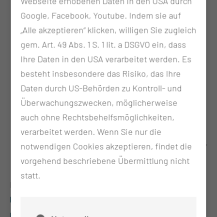
Webseite erhobenen Daten in den USA durch
Wochenende und Feiertag) erhalten haben.
Google, Facebook, Youtube. Indem sie auf
Die Anmeldung muss spätestens am Vortag
„Alle akzeptieren“ klicken, willigen Sie zugleich
Ihrer Aufnahme bis 20:00 Uhr erfolgen. Nur
gem. Art. 49 Abs. 1 S. 1 lit. a DSGVO ein, dass
dann ist gewährleistet, dass Sie Ihre
Ihre Daten in den USA verarbeitet werden. Es
Unterlagen am Aufnahmetag schnellst möglich
besteht insbesondere das Risiko, das Ihre
erhalten.
Daten durch US-Behörden zu Kontroll- und
Zur Onlineaufnahme benötigen Sie Ihren
Überwachungszwecken, möglicherweise
Einweisungsschein ("Verordnung von
auch ohne Rechtsbehelfsmöglichkeiten,
Krankenhausbehandlung").
verarbeitet werden. Wenn Sie nur die
Füllen Sie alle notwendigen Angaben von
notwendigen Cookies akzeptieren, findet die
Schritt 1 bis Schritt 8 ordnungsgemäß aus. Mit *
vorgehend beschriebene Übermittlung nicht
markierte Felder sind Pflichtfelder.
statt.
Hier können Sie die
Patienteninformation zur Verarbeitung
personenbezogener Daten nach EU-DSGVO