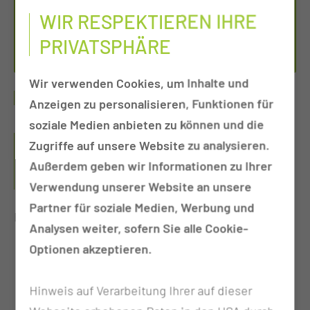
03048 Cottbus
WIR RESPEKTIEREN IHRE
Tel.:
+49 355 460
PRIVATSPHÄRE
Per E-Mail kontaktieren
Wir verwenden Cookies, um Inhalte und
ONLINEAUFNAHME
Anzeigen zu personalisieren, Funktionen für
soziale Medien anbieten zu können und die
VORTEIL DER ONLINE-ANMELDUNG: SIE
Zugriffe auf unsere Website zu analysieren.
ERSPAREN SICH DADURCH EIN LANGES
Außerdem geben wir Informationen zu Ihrer
AUFNAHMEVERFAHREN UND VERKÜRZEN DAMIT
IHRE WARTEZEITEN.
Verwendung unserer Website an unsere
Partner für soziale Medien, Werbung und
Bitte beachten Sie folgende Hinweise:
Analysen weiter, sofern Sie alle Cookie-
Optionen akzeptieren.
Nutzen Sie diesen Service nur, wenn Sie von
Ihrem Hausarzt oder der MUL-CT einen
Hinweis auf Verarbeitung Ihrer auf dieser
abgestimmten und bestätigten Termin (außer