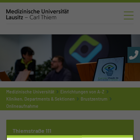
Medizinische Universität
Einrichtungen von A-Z
Kliniken, Departments & Sektionen
Brustzentrum
Onlineaufnahme
Thiemstraße 111