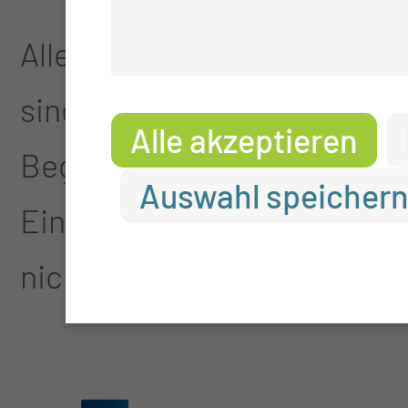
Allenfalls Röntgenuntersuch
sind Röntgenuntersuchungen
Alle akzeptieren
Beginn des 2. Trimenons (n
Auswahl speicher
Eine so genannte Knochensz
nicht durchgeführt.