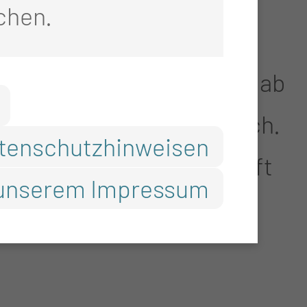
chen.
ndizieren. Allerdings
 dringlicher Indikation ab
en) grundsätzlich möglich.
tenschutzhinweisen
se in der Schwangerschaft
unserem Impressum