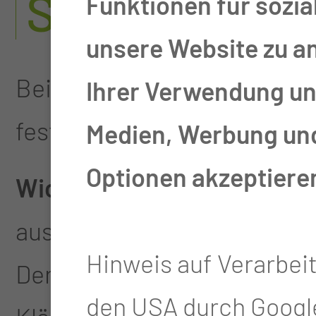
SCHWANGER
Funktionen für sozia
unsere Website zu a
Bei sehr vielen jungen Frau
Ihrer Verwendung uns
feststellen, viele imponiere
Medien, Werbung und 
Optionen akzeptiere
Wichtig
: Die Untersuchung 
aussagefähig. Die meisten 
Hinweis auf Verarbei
Dennoch: sollte eine solche 
den USA durch Google