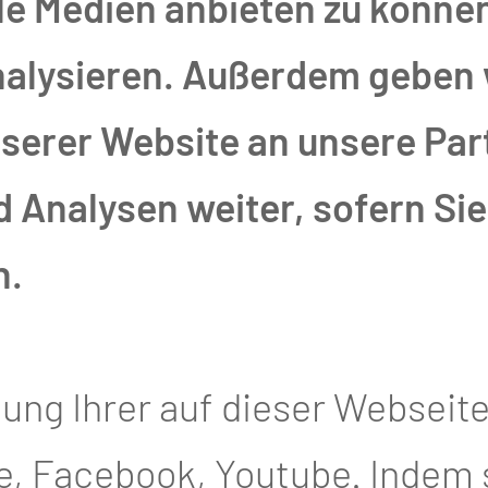
SCHAFT
le Medien anbieten zu können
nalysieren. Außerdem geben 
en lassen sich Unregelmäßigk
erer Website an unsere Part
n subjektiv als „Tumor“.
Analysen weiter, sofern Sie 
n.
der Brust ist nur kurz nach de
anderen „Gnubbel“ sind einfac
tung Ihrer auf dieser Webseit
neu auftreten und länger als 
, Facebook, Youtube. Indem si