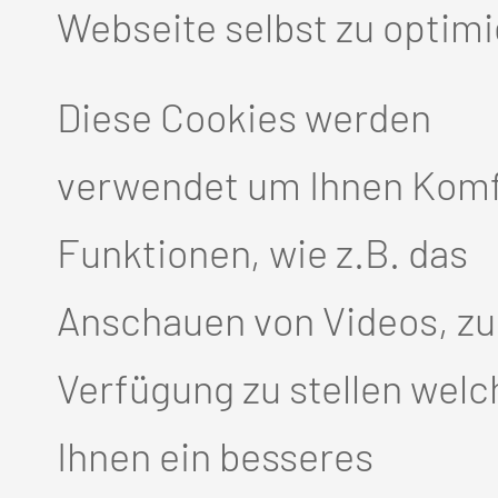
Webseite selbst zu optimi
öhten Risiko für Brustkrebs 
ngsprogramm mit MRT der Brus
Diese Cookies werden
25. Lebensjahr teilnehmen. 
verwendet um Ihnen Komf
genetische Untersuchung ang
Funktionen, wie z.B. das
.
Anschauen von Videos, zu
Verfügung zu stellen welc
aft können Ulraschallunters
Ihnen ein besseres
t werden, auch Stanzbiopsien