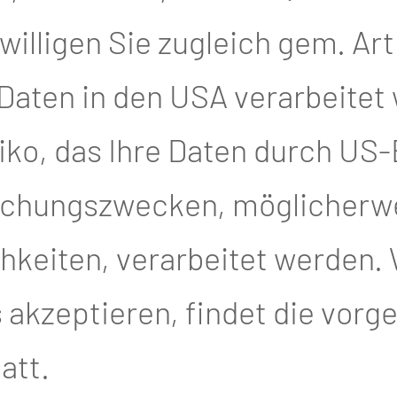
u empfehlen. Auch so genann
illigen Sie zugleich gem. Art. 4
len Frauen vor. Hierbei handel
 Daten in den USA verarbeitet
ndegewebes. Individuell könn
iko, das Ihre Daten durch US
liär gehäuft vorgekommenen 
achungszwecken, möglicherw
r Herde in einem kompetenten
keiten, verarbeitet werden. 
akzeptieren, findet die vor
beginnt erst mit 50 Jahren, 
att.
rt hat und Auffälligkeiten b