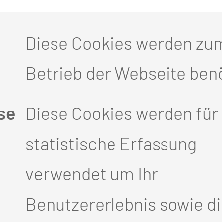
rkannt werden können. Dies 
Diese Cookies werden zu
gulär auf Brustkrebs untersu
Betrieb der Webseite benö
schließlich das Abtasten der 
se
Diese Cookies werden für 
mit dieser Methode festgeste
statistische Erfassung
end wichtig ist die Anamnes
verwendet um Ihr
ilie gehäuft Krebserkrankung
Benutzererlebnis sowie d
 genetisch bedingte Erkranku