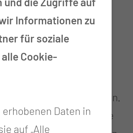
 und die Zugriffe auf
wir Informationen zu
eiten der Brustdrüse
ner für soziale
alle Cookie-
r Regelblutung wirklich
h prominente Drüseninseln.
e erhobenen Daten in
4 Wochen bleiben, ist eine
e auf „Alle