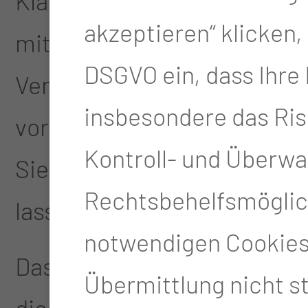
Klärung beim Frauenarzt z
akzeptieren“ klicken, w
mit gut 35% häufig bei ferti
DSGVO ein, dass Ihre
Veränderungen des Brustbi
insbesondere das Ris
vorkommen. Gerade bei fami
Kontroll- und Überw
Sie die Gutartigkeit diese
Rechtsbehelfsmöglich
lassen.
notwendigen Cookies 
Das Mammographiescreening 
Übermittlung nicht st
diesem Zeitpunkt aufgelocke