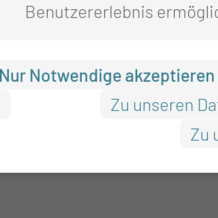
Benutzererlebnis ermögli
ungen sind zurückhaltend zu i
 inklusive Mammographien bei
Nur Notwendige akzeptieren
ach 14 Schwangerschaftswoch
Zu unseren Da
n
intigraphie wird üblicherwei
Zu 