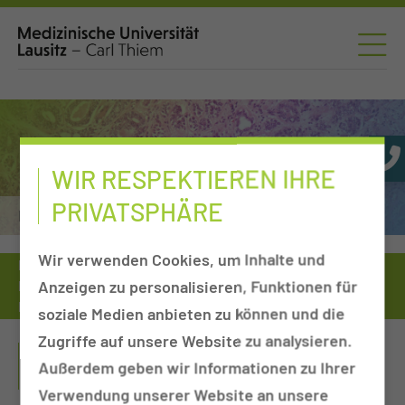
WIR RESPEKTIEREN IHRE
PRIVATSPHÄRE
Institut für Pathologie
Wir verwenden Cookies, um Inhalte und
Medizinische Universität
Einrichtungen von A-Z
Anzeigen zu personalisieren, Funktionen für
Kliniken, Departments & Sektionen
Pathologie
Facharztweiterbildung Pathologie
soziale Medien anbieten zu können und die
Zugriffe auf unsere Website zu analysieren.
FACHARZTWEITERBILDUNG
Außerdem geben wir Informationen zu Ihrer
PATHOLOGIE
Verwendung unserer Website an unsere