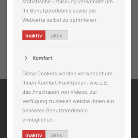
statistische Erfassung verwendet um
Ihr Benutzererlebnis sowie die
Webseite selbst zu optimieren.
inaktiv
aktiv
Komfort
Diese Cookies werden verwendet um
Ihnen Komfort-Funktionen, wie z.B.
das Anschauen von Videos, zur
KONTAKT
Verfügung zu stellen welche Ihnen ein
0355 46 -0
besseres Benutzererlebnis
info@mul-ct.de
ermöglichen.
mul-ct.de
inaktiv
aktiv