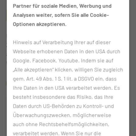
Partner für soziale Medien, Werbung und
WIE IST DER ABLAUF DER WEITERBILDUNG IM
Analysen weiter, sofern Sie alle Cookie-
CTK?
Optionen akzeptieren.
Die komplette Weiterbildung läuft über einen
Hinweis auf Verarbeitung Ihrer auf dieser
Zeitraum von 6 Jahren. Die Ausbildung splittet sich
Webseite erhobenen Daten in den USA durch
auf in 24 Monate Basisweiterbildung und 48 Monate
Google, Facebook, Youtube. Indem sie auf
Weiterbildung in Pathologie.
„Alle akzeptieren“ klicken, willigen Sie zugleich
gem. Art. 49 Abs. 1 S. 1 lit. a DSGVO ein, dass
ANSPRECHPARTNER
Ihre Daten in den USA verarbeitet werden. Es
besteht insbesondere das Risiko, das Ihre
Daten durch US-Behörden zu Kontroll- und
Überwachungszwecken, möglicherweise
auch ohne Rechtsbehelfsmöglichkeiten,
verarbeitet werden. Wenn Sie nur die