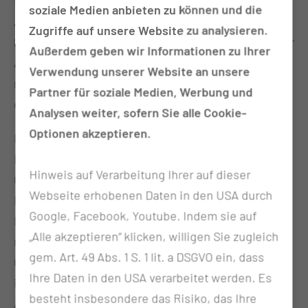
Die innere Leichenschau (Sektion/ Obduktion/
soziale Medien anbieten zu können und die
Autopsie) wird nach Beantragung durch die
Zugriffe auf unsere Website zu analysieren.
klinischen Ärztinnen und Ärzte und Zustimmung der
Außerdem geben wir Informationen zu Ihrer
Angehörigen zur postmortalen Aufklärung von
Verwendung unserer Website an unsere
natürlichen Todesursachen durchgeführt und trägt
Partner für soziale Medien, Werbung und
ebenfalls zur Qualitätssicherung bei.
Analysen weiter, sofern Sie alle Cookie-
Optionen akzeptieren.
Dabei werden nach der äußeren Leichenschau alle
Körperhöhlen des Verstorbenen eröffnet, die
Hinweis auf Verarbeitung Ihrer auf dieser
Organe entnommen, systematisch bezüglich der
Webseite erhobenen Daten in den USA durch
Fragestellung präpariert und beurteilt.
Google, Facebook, Youtube. Indem sie auf
Entsprechende Proben werden zur
„Alle akzeptieren“ klicken, willigen Sie zugleich
mikroskopischen Untersuchung entnommen. Die
gem. Art. 49 Abs. 1 S. 1 lit. a DSGVO ein, dass
Organbefunde werden nach der Obduktion in einer
Ihre Daten in den USA verarbeitet werden. Es
interdisziplinären Falldiskussion den behandelnden
besteht insbesondere das Risiko, das Ihre
Ärztinnen und Ärzten demonstriert. Zu diesem