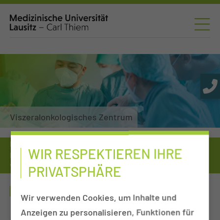
Viszeralonkologisches Zentrum
Medizinische Universität
Einrichtungen von A-Z
WIR RESPEKTIEREN IHRE
Kliniken, Departments & Sektionen
Viszeralonkologisches Zentrum
PRIVATSPHÄRE
Obduktion
OBDUKTION
Wir verwenden Cookies, um Inhalte und
Anzeigen zu personalisieren, Funktionen für