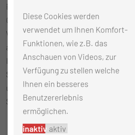
im Anschluss an eine
Diese Cookies werden
Gewebeentnahme erfolgt. Die
verwendet um Ihnen Komfort-
Wartezeit auf das Ergebnis kann
Funktionen, wie z.B. das
als belastend empfunden werden.
Anschauen von Videos, zur
Ihr Behandlungsteam informiert
Verfügung zu stellen welche
Sie, sobald die Befunde vorliegen,
Ihnen ein besseres
und bespricht die nächsten
Benutzererlebnis
Schritte mit Ihnen.
ermöglichen.
inaktiv
aktiv