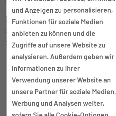
VORGENOMMEN?
und Anzeigen zu personalisieren,
Eine histologische Untersuchung
Funktionen für soziale Medien
wird in folgenden Situationen
anbieten zu können und die
durchgeführt:
Zugriffe auf unsere Website zu
analysieren. Außerdem geben wir
nach einer Biopsie oder
Informationen zu Ihrer
Operation zur Analyse von
Verwendung unserer Website an
Gewebeproben
unsere Partner für soziale Medien
bei Verdacht auf eine
Werbung und Analysen weiter,
Tumorerkrankung
sofern Sie alle Cookie-Optionen