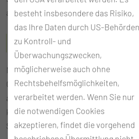
auszurichten.
besteht insbesondere das Risiko,
das Ihre Daten durch US-Behörde
WIE IST DER ABLAUF DER
zu Kontroll- und
UNTERSUCHUNG?
Überwachungszwecken,
möglicherweise auch ohne
Nach der Entnahme wird das
Rechtsbehelfsmöglichkeiten,
Gewebe im Labor speziell
verarbeitet werden. Wenn Sie nur
aufbereitet. Dazu wird es
die notwendigen Cookies
konserviert, in sehr dünne
akzeptieren, findet die vorgehend
Schnitte geschnitten und unter
beschriebene Übermittlung nicht