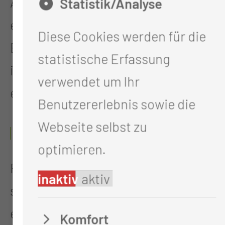
Auswertung nimmt in der Regel
Statistik/Analyse
einige Tage in Anspruch. Die
Diese Cookies werden für die
Ergebnisse werden anschließend
statistische Erfassung
in die weitere Behandlungsplanung
verwendet um Ihr
einbezogen.
Benutzererlebnis sowie die
Webseite selbst zu
WAS IST ZU BEACHTEN?
optimieren.
Für Patientinnen und Patienten
inaktiv
aktiv
sind keine direkten Vorbereitungen
erforderlich, da die Untersuchung
Komfort