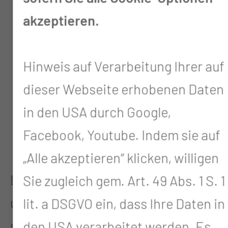
zur Unterscheidung zwischen
akzeptieren.
gutartigen und bösartigen
Veränderungen
Hinweis auf Verarbeitung Ihrer auf
zur genauen Bestimmung der
dieser Webseite erhobenen Daten
Tumorart
in den USA durch Google,
zur Beurteilung von
Facebook, Youtube. Indem sie auf
Tumorgrenzen und Ausbreitung
„Alle akzeptieren“ klicken, willigen
Die Untersuchung ist notwendig,
Sie zugleich gem. Art. 49 Abs. 1 S. 1
um eine sichere Diagnose zu
lit. a DSGVO ein, dass Ihre Daten in
stellen und die Behandlung gezielt
den USA verarbeitet werden. Es