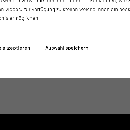
s werden verwendet um Ihnen Komfort-Funktionen, wie z
hen Befunden im Rahmen des Tumorzentrums.
n Videos, zur Verfügung zu stellen welche Ihnen ein bes
bnis ermöglichen.
 akzeptieren
Auswahl speichern