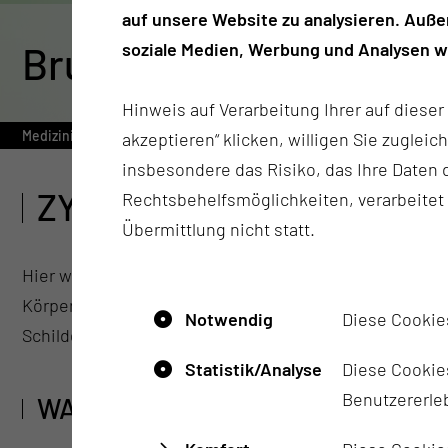
auf unsere Website zu analysieren. Auß
Brustzentrum
soziale Medien, Werbung und Analysen we
Hinweis auf Verarbeitung Ihrer auf diese
Medizinische Universität
Einrichtungen von A-Z
Kliniken, D
akzeptieren“ klicken, willigen Sie zugleic
insbesondere das Risiko, das Ihre Date
ZYTOLOGIE ALLER ARTE
Rechtsbehelfsmöglichkeiten, verarbeitet
Übermittlung nicht statt.
Hier werden einzelne Zellen untersucht (nicht wie in
Körperhöhlen (Pleura-, Perikard-, Peritoneum). Aber a
Notwendig
Diese Cookie
Schilddrüsenpunktate gehören zum Untersuchungsgut. Da
Statistik/Analyse
Diese Cookies
Benutzererleb
WAS IST ZU BEACHTEN?