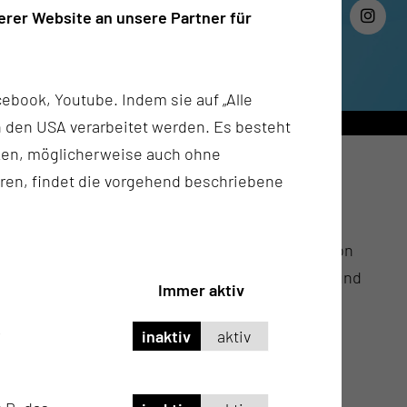
rer Website an unsere Partner für
ebook, Youtube. Indem sie auf „Alle
n in den USA verarbeitet werden. Es besteht
ken, möglicherweise auch ohne
ren, findet die vorgehend beschriebene
 werden). Typische Einsendungen sind Ergüsse von
r Mammazysten), sowie Liquor (Hirnflüssigkeit) und
Immer aktiv
chieden Zellarten und Zellanomalien beurteilt.
inaktiv
aktiv