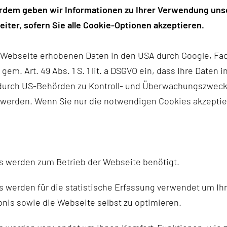
erdem geben wir Informationen zu Ihrer Verwendung unse
iter, sofern Sie alle Cookie-Optionen akzeptieren.
r Webseite erhobenen Daten in den USA durch Google, Fac
epartments & Sektionen
Brustzentrum
Zytologie aller Arten
h gem. Art. 49 Abs. 1 S. 1 lit. a DSGVO ein, dass Ihre Date
n durch US-Behörden zu Kontroll- und Überwachungszwec
N
 werden. Wenn Sie nur die notwendigen Cookies akzeptie
 der Histologie wo Gewebe also Zellverbände begutachtet
uch Urin oder Zystenpunktate (Bsp. Leber-, Pankreas- ode
s werden zum Betrieb der Webseite benötigt.
bei wird die Zelldichte, die jeweiligen Anteile der vers
 werden für die statistische Erfassung verwendet um Ihr
nis sowie die Webseite selbst zu optimieren.