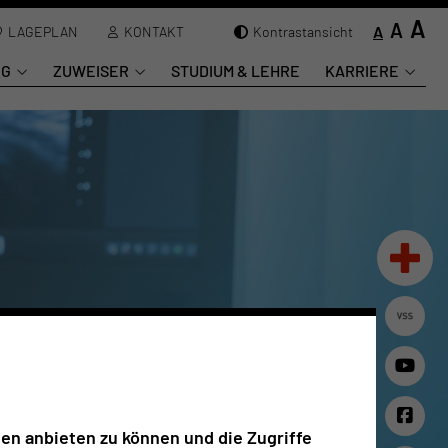
A
A
A
LAGEPLAN
KONTAKT
Kontrastansicht
NG
ZUWEISER
STUDIUM & LEHRE
KARRIERE
en anbieten zu können und die Zugriffe