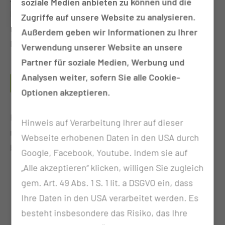
soziale Medien anbieten zu können und die
Bringen Sie dazu bitte eventuell vorhandene
Zugriffe auf unsere Website zu analysieren.
Befunde und ggf. Röntgen- oder CT/MRT-
Außerdem geben wir Informationen zu Ihrer
Bildgebungen mit.
Verwendung unserer Website an unsere
Partner für soziale Medien, Werbung und
BEI WELCHEN KRANKHEITSBILDERN WIRD DIE
Analysen weiter, sofern Sie alle Cookie-
BEHANDLUNG DURCHGEFÜHRT?
Optionen akzeptieren.
Eine Vielzahl gutartiger Erkrankungen können
Hinweis auf Verarbeitung Ihrer auf dieser
mittels Bestrahlung therapiert werden, wie
Webseite erhobenen Daten in den USA durch
bespielhaft:
Google, Facebook, Youtube. Indem sie auf
„Alle akzeptieren“ klicken, willigen Sie zugleich
Erkrankungen an Gelenken, Bändern und
gem. Art. 49 Abs. 1 S. 1 lit. a DSGVO ein, dass
Sehnen, wie z. B. Fersensporn,
Ihre Daten in den USA verarbeitet werden. Es
Tennisellenbogen, Gelenkarthrosen, Sehnen-
besteht insbesondere das Risiko, das Ihre
und Schleimbeutelentzündungen