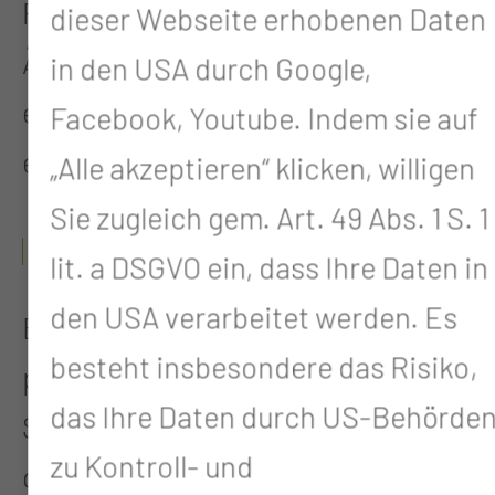
Pflegepersonal, Ärztinnen und
dieser Webseite erhobenen Daten
Ärzten betreut. Nach einer Nacht
in den USA durch Google,
erfolgt eine Hörtestkontrolle und
Facebook, Youtube. Indem sie auf
ein erster Verbandswechsel.
„Alle akzeptieren“ klicken, willigen
Sie zugleich gem. Art. 49 Abs. 1 S. 1
WAS IST ZU BEACHTEN?
lit. a DSGVO ein, dass Ihre Daten in
den USA verarbeitet werden. Es
Bei einem komplikationslosen
besteht insbesondere das Risiko,
postoperativen Verlauf verlassen
das Ihre Daten durch US-Behörde
Sie das Klinikum je nach Ausmaß
zu Kontroll- und
der Operation am ersten oder