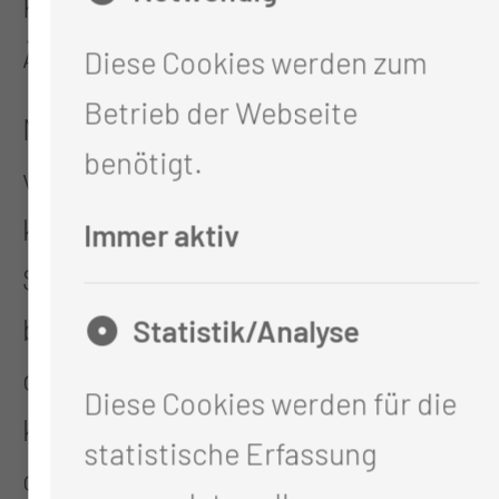
Klinik, alternativ auch HNO-Arzt/ -
Ärztin).
Diese Cookies werden zum
Betrieb der Webseite
Nach dieser Zeit ist bei
benötigt.
vollständiger Abheilung eine volle
körperliche Belastung – inklusive
Immer aktiv
Sport - wieder möglich. Dies
beinhaltet auch Tätigkeiten, bei
Statistik/Analyse
denen Wasser in den Gehörgang
Diese Cookies werden für die
kommen kann (Schwimmen, Sauna)
statistische Erfassung
oder ein Druckausgleich nötig ist