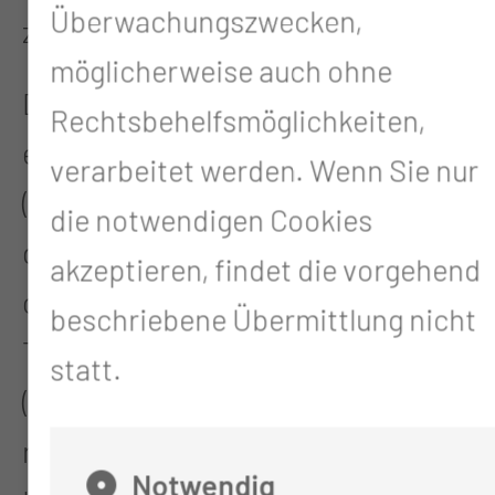
Überwachungszwecken,
zweiten Tag nach der OP.
möglicherweise auch ohne
Die weitere Versorgung führen Sie
Rechtsbehelfsmöglichkeiten,
entweder selbst durch
verarbeitet werden. Wenn Sie nur
(Verbandswechsel – wir leiten sie
die notwendigen Cookies
dazu an), macht Ihre HNO-Ärztin
akzeptieren, findet die vorgehend
oder Arzt (Fadenzug nach ca. 10
beschriebene Übermittlung nicht
Tagen) und erledigen wir
statt.
(Entfernung der Ohrtamponade
nach 3 – 4 Wochen ambulant in der
Notwendig