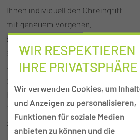
Ihnen individuell den Ohreingriff
mit genauem Vorgehen,
Erfolgsaussichten und Risiken
WIR RESPEKTIEREN
erklären. Noch benötigte
IHRE PRIVATSPHÄRE
Untersuchungen können an
diesem Tag gemacht werden (z. B.
Wir verwenden Cookies, um Inhalt
Hörteste). Es werden an diesem
und Anzeigen zu personalisieren,
Tag für Sie keine Fragen mehr
Funktionen für soziale Medien
offenbleiben.
anbieten zu können und die