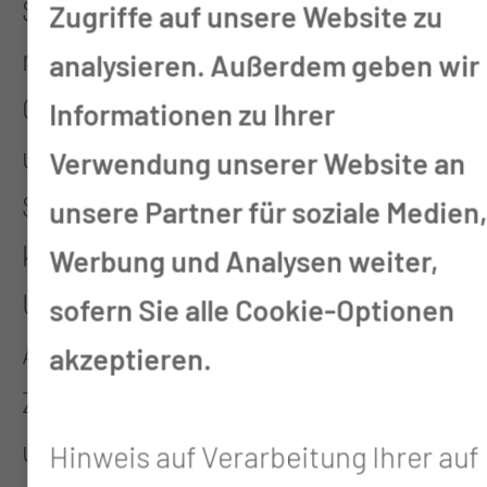
Sie kommen am OP-Tag morgens
Zugriffe auf unsere Website zu
nüchtern in die Klinik. Eine Ohr-
analysieren. Außerdem geben wir
Operation dauert je nach Umfang
Informationen zu Ihrer
und Vorgehen zwischen 1 und 3
Verwendung unserer Website an
Stunden. Nach der Operation
unsere Partner für soziale Medien
kommen Sie nach einer kurzen
Werbung und Analysen weiter,
Überwachungsphase im
sofern Sie alle Cookie-Optionen
Aufwachraum des OPs wieder in Ihr
akzeptieren.
Zimmer. Hier werden Sie von
unserem speziell geschulten HNO-
Hinweis auf Verarbeitung Ihrer auf