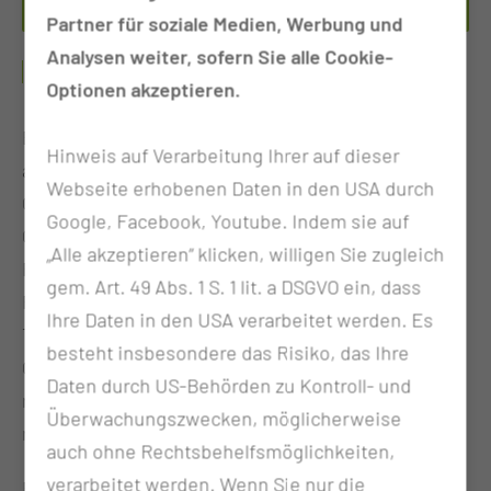
Partner für soziale Medien, Werbung und
Analysen weiter, sofern Sie alle Cookie-
KNOCHENLEITUNGSHÖRSYSTEME
Optionen akzeptieren.
Bei einer Störung der Schallübertragung von außen
Hinweis auf Verarbeitung Ihrer auf dieser
auf die Hörschnecke kann ein Defekt der
Webseite erhobenen Daten in den USA durch
Gehörknöchelchen oder Einengung des
Google, Facebook, Youtube. Indem sie auf
Gehörgangs hierfür ursächlich sein. In den meisten
„Alle akzeptieren“ klicken, willigen Sie zugleich
Fällen können die Beschwerden durch eine
gem. Art. 49 Abs. 1 S. 1 lit. a DSGVO ein, dass
Rekonstruktion von Gehörknöchelchen und / oder
Ihre Daten in den USA verarbeitet werden. Es
Trommelfell (Tympanoplastik) mit oder ohne
besteht insbesondere das Risiko, das Ihre
Gehörgangserweiterung behoben werden. In den
Daten durch US-Behörden zu Kontroll- und
meisten Fällen ist eine Hörverbesserung hierdurch
Überwachungszwecken, möglicherweise
möglich.
auch ohne Rechtsbehelfsmöglichkeiten,
verarbeitet werden. Wenn Sie nur die
Bei weiterbestehenden Hörminderungen aufgrund