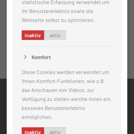
statistische Erfassung verwendet um
Ihr Benutzererlebnis sowie die
Webseite selbst zu optimieren.
inaktiv
aktiv
Komfort
Diese Cookies werden verwendet um
Ihnen Komfort-Funktionen, wie z.B.
das Anschauen von Videos, zur
KONTAKT
Verfügung zu stellen welche Ihnen ein
0355 46 -0
besseres Benutzererlebnis
info@mul-ct.de
ermöglichen.
mul-ct.de
inaktiv
aktiv