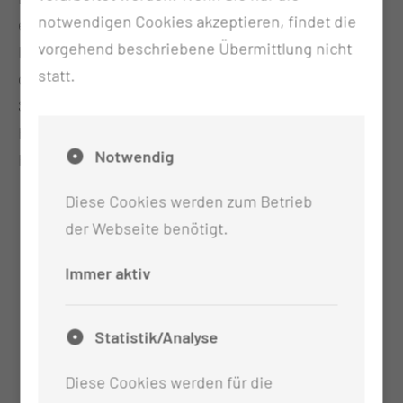
notwendigen Cookies akzeptieren, findet die
einer Störung der Schallübertragung ist es möglich,
vorgehend beschriebene Übermittlung nicht
Implantate in den Schädelknochen einzubringen,
statt.
die unter Umgehung der Gehörknöchelchen den
Schall über den Schädelknochen direkt auf die
Hörschnecke übertragen. Somit ist es möglich, das
Notwendig
Hören wieder zu verbessern.
Diese Cookies werden zum Betrieb
der Webseite benötigt.
Immer aktiv
Statistik/Analyse
Diese Cookies werden für die