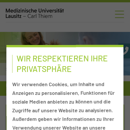
WIR RESPEKTIEREN IHRE
PRIVATSPHÄRE
Sozialpädiatrisches Zentrum
Wir verwenden Cookies, um Inhalte und
Medizinische Universität
Einrichtungen von A-Z
Zentren
Sozialpädiatrisches Zentrum
Anzeigen zu personalisieren, Funktionen für
Knochenleitungshörsysteme
soziale Medien anbieten zu können und die
Zugriffe auf unsere Website zu analysieren.
HNO-AM­BU­LANZ
Außerdem geben wir Informationen zu Ihrer
Verwendung unserer Website an unsere
Tel.:
+49 355 46 2257