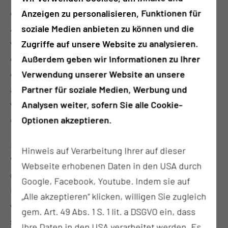
den Tagen vor der Operation zur Vorbereitung und
Anzeigen zu personalisieren, Funktionen für
Aufklärung zu uns kommen. Neben der Narkose
soziale Medien anbieten zu können und die
werden wir Ihnen individuell den Ohr-Eingriff mit
Zugriffe auf unsere Website zu analysieren.
genauem Vorgehen, Erfolgsaussichten und Risiken
Außerdem geben wir Informationen zu Ihrer
erklären. Noch benötigte Untersuchungen können
Verwendung unserer Website an unsere
an diesem Tag gemacht werden (z. B. Hörteste). Es
Partner für soziale Medien, Werbung und
werden an diesem Tag für Sie keine Fragen mehr
Analysen weiter, sofern Sie alle Cookie-
offenbleiben.
Optionen akzeptieren.
Eine Ohr-Operation dauert je nach Umfang und
Hinweis auf Verarbeitung Ihrer auf dieser
Vorgehen zwischen 1 und 3 Stunden. Nach der
Webseite erhobenen Daten in den USA durch
Operation kommen Sie nach einer kurzen
Google, Facebook, Youtube. Indem sie auf
Überwachungsphase im Aufwachraum des OPs
„Alle akzeptieren“ klicken, willigen Sie zugleich
wieder in Ihr Zimmer. Hier werden Sie von unserem
gem. Art. 49 Abs. 1 S. 1 lit. a DSGVO ein, dass
speziell geschulten HNO-Pflegepersonal und
Ihre Daten in den USA verarbeitet werden. Es