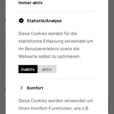
Immer aktiv
Klinik, alternativ auch HNO-Arzt/ - Ärztin).
WAS IST ZU BEACHTEN?
Statistik/Analyse
Diese Cookies werden für die
Sie kommen am OP-Tag morgens nüchtern in die
statistische Erfassung verwendet um
Klinik. Die Planung und Voruntersuchung der
Ihr Benutzererlebnis sowie die
Operation findet wenige Tage vor dem
Webseite selbst zu optimieren.
Operationstermin ambulant in unserer Klinik statt.
Hierfür benötigen Sie einen Einweisungsschein zur
inaktiv
aktiv
Operation.
Komfort
WO FINDE ICH WEITERE INFORMATIONEN?
Diese Cookies werden verwendet um
Ihnen Komfort-Funktionen, wie z.B.