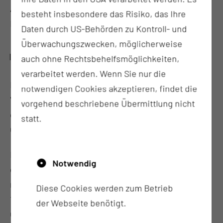
ÄrztInnen betreut. Nach einer Nacht erfolgt eine
besteht insbesondere das Risiko, das Ihre
Hörtestkontrolle und ein erster Verbandswechsel.
Daten durch US-Behörden zu Kontroll- und
Überwachungszwecken, möglicherweise
WIE GEHT ES NACH DER BEHANDLUNG WEITER?
auch ohne Rechtsbehelfsmöglichkeiten,
verarbeitet werden. Wenn Sie nur die
Bei einem komplikationslosen post-operativen
notwendigen Cookies akzeptieren, findet die
Verlauf verlassen Sie das Klinikum je nach Ausmaß
vorgehend beschriebene Übermittlung nicht
der Operation am ersten oder zweiten Tag nach der
statt.
OP.
Die weitere Versorgung führen Sie entweder selbst
Notwendig
durch (Verbandswechsel – wir leiten sie dazu an),
macht Ihre HNO-Ärztin oder Arzt (Fadenzug nach ca.
Diese Cookies werden zum Betrieb
10 Tagen) und erledigen wir (Entfernung der
der Webseite benötigt.
Ohrtamponade nach 3 – 4 Wochen ambulant in der