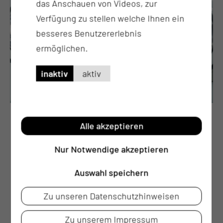
das Anschauen von Videos, zur
Verfügung zu stellen welche Ihnen ein
besseres Benutzererlebnis
ermöglichen.
inaktiv
aktiv
Operative Behandlung von
Alle akzeptieren
Erkrankungen des Ohres
Nur Notwendige akzeptieren
Informieren Sie sich zu einer unserer
Behandlungsmöglichkeiten für Erkrankungen des
Auswahl speichern
Ohres (Cochlea Implantat,
Zu unseren Datenschutzhinweisen
Knochenleitungshörsysteme, ...).
Zu unserem Impressum