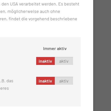
n in den USA verarbeitet werden. Es besteht
ken, möglicherweise auch ohne
ren, findet die vorgehend beschriebene
 (WIGG)
Immer aktiv
inaktiv
aktiv
e Braunschweig/Wolfenbüttel
.B. das
inaktiv
aktiv
seres