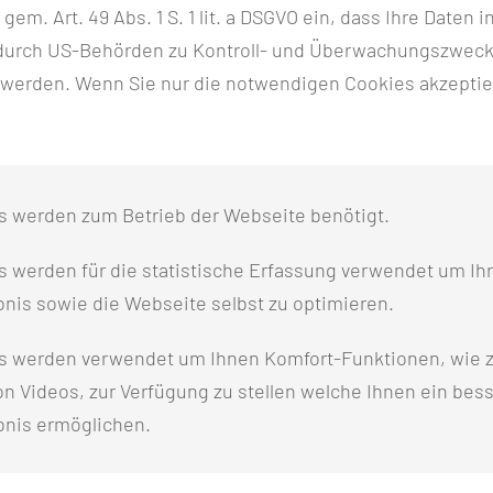
harité – Universitätsmedizin Berlin
h gem. Art. 49 Abs. 1 S. 1 lit. a DSGVO ein, dass Ihre Date
n durch US-Behörden zu Kontroll- und Überwachungszwec
 werden. Wenn Sie nur die notwendigen Cookies akzeptie
 für Gesundheitsforschung und Gesundheitsförderung e.V.
s werden zum Betrieb der Webseite benötigt.
 werden für die statistische Erfassung verwendet um Ihr
nsoziologie am Fachbereich Gesundheitswesen, Hochschul
nis sowie die Webseite selbst zu optimieren.
s werden verwendet um Ihnen Komfort-Funktionen, wie z
n Videos, zur Verfügung zu stellen welche Ihnen ein bes
bnis ermöglichen.
soziologie, Hochschule Neubrandenburg