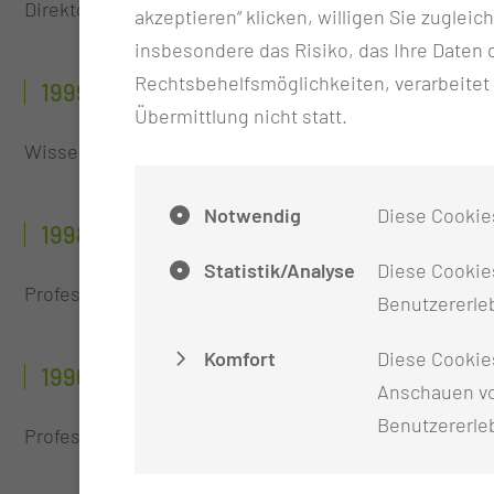
Direktorin des Instituts für Medizinische Soziologie, C
akzeptieren“ klicken, willigen Sie zugleic
insbesondere das Risiko, das Ihre Date
Rechtsbehelfsmöglichkeiten, verarbeitet
1999 - 2015
Übermittlung nicht statt.
Wissenschaftliche Leiterin des Wolfsburger Instituts
Notwendig
Diese Cookie
1998 - 2002
Statistik/Analyse
Diese Cookies
Professorin für die Fächer Gerontologie und Medizi
Benutzererleb
Komfort
Diese Cookie
1996 - 1998
Anschauen vo
Benutzererle
Professorin für die Fächer Gerontologie und Medizin