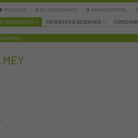
POLIKLINIK
ONLINEAUFNAHME
KARRIEREPORTAL
HE UNIVERSITÄT
PATIENTEN & BESUCHER
FORSCHU
eid Kuhlmey
HLMEY
n