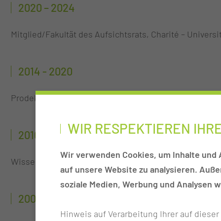
2020 – 2024
Mitglied/Fakultät des Aufsichtsrats, Charité – Universi
2014 - 2020
Prodekanin für Studium und Lehre, Charité – Universit
WIR RESPEKTIEREN IHR
2010 - 2024
Wir verwenden Cookies, um Inhalte und A
Wissenschaftliche Direktorin des CharitéCentrums f
auf unsere Website zu analysieren. Auß
soziale Medien, Werbung und Analysen we
2002 - 2024
Hinweis auf Verarbeitung Ihrer auf diese