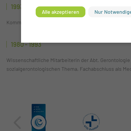
1993 - 1996
Alle akzeptieren
Nur Notwendige
Kommissarische Direktorin des Instituts für Medizinisc
1980 - 1993
Wissenschaftliche Mitarbeiterin der Abt. Gerontologi
sozialgerontologischen Thema, Fachabschluss als Medi