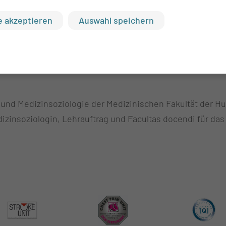
 akzeptieren
Auswahl speichern
he Soziologie, Charité – Universitätsmedizin Berlin
e und Medizinsoziologie der Medizinischen Fakultät der H
zinsoziologin, Lehrauftrag und Facultas docendi für da