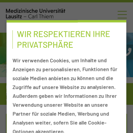
WIR RESPEKTIEREN IHRE
PRIVATSPHÄRE
Wir verwenden Cookies, um Inhalte und
Anzeigen zu personalisieren, Funktionen für
Pankreaskrebszentrum
soziale Medien anbieten zu können und die
Zugriffe auf unsere Website zu analysieren.
Patienten & Besucher
Einrichtungen von A-Z
Kliniken, Departments & Sektionen
Außerdem geben wir Informationen zu Ihrer
Viszeralonkologisches Zentrum
Pankreaskrebszentrum
Verwendung unserer Website an unsere
Partner für soziale Medien, Werbung und
Analysen weiter, sofern Sie alle Cookie-
KONTAKT
Optionen akzeptieren.