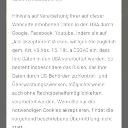
Tel.:
+49 355 46 2327
Hinweis auf Verarbeitung Ihrer auf dieser
Webseite erhobenen Daten in den USA durch
VIS­ZE­RALON­KO­LO­GI­SCHES ZEN­TRUM
Google, Facebook, Youtube. Indem sie auf
„Alle akzeptieren“ klicken, willigen Sie zugleich
Tel.:
+49 355 46 2327
gem. Art. 49 Abs. 1 S. 1 lit. a DSGVO ein, dass
Fax: +49 355 46 2337
Ihre Daten in den USA verarbeitet werden. Es
Per E-Mail kontaktieren
besteht insbesondere das Risiko, das Ihre
Daten durch US-Behörden zu Kontroll- und
Überwachungszwecken, möglicherweise
BITTE INFORMIEREN SIE SICH AUF DEN
auch ohne Rechtsbehelfsmöglichkeiten,
SEITEN DES
verarbeitet werden. Wenn Sie nur die
notwendigen Cookies akzeptieren, findet die
VISZERALONKOLOGISCHEN ZENTRUMS
vorgehend beschriebene Übermittlung nicht
statt.