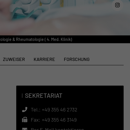
ologie & Rheumatologie ( 4. Med. Klinik)
ZUWEISER
KARRIERE
FORSCHUNG
SEKRETARIAT
Tel.:
+49 355 46 2732
Fax:
+49 355 46 3149
Per E-Mail kontaktieren