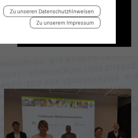
EN­DO­SKO­PIE
Zu unseren Datenschutzhinweisen
Zu unserem Impressum
Tel.:
+49 355 46 2585
Fax: +49 355 46 2838