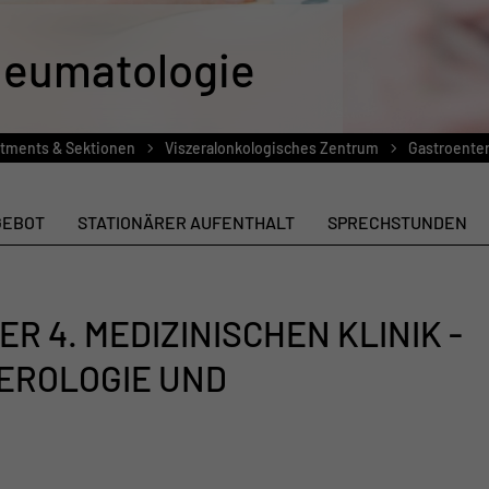
heumatologie
rtments & Sektionen
Viszeralonkologisches Zentrum
Gastroenter
GEBOT
STATIONÄRER AUFENTHALT
SPRECHSTUNDEN
R 4. MEDIZINISCHEN KLINIK -
EROLOGIE UND