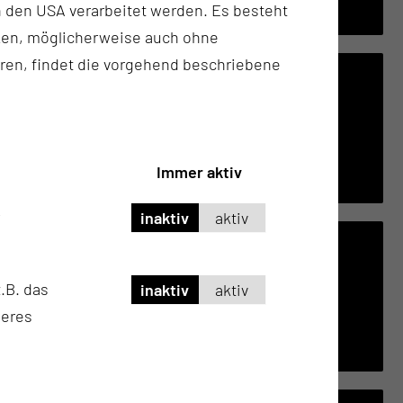
finder.ctk.de
n in den USA verarbeitet werden. Es besteht
ken, möglicherweise auch ohne
ren, findet die vorgehend beschriebene
STA­TI­ON M4/1
Tel.:
+49 355 46 3152
Fax: +49 355 46 2563
Immer aktiv
inaktiv
aktiv
STA­TI­ON M4/2
.B. das
inaktiv
aktiv
Tel.:
+49 355 46 2002
seres
Fax: +49 355 46 2462