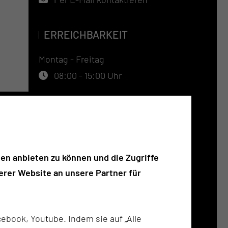
ERREICHBARKEIT
Montag - Freitag
08:00 - 15:00 Uhr
TERMINVERGABE
Tel.:
+49 355 46 2732
Fax:
+49 355 46 3149
en anbieten zu können und die Zugriffe
Per E-Mail kontaktieren
rer Website an unsere Partner für
SO FINDEN SIE UNS
ebook, Youtube. Indem sie auf „Alle