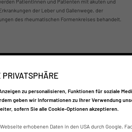
 werden Patientinnen und Patienten mit akuten und
Erkrankungen der Leber und Gallenwege, der
kungen des rheumatischen Formenkreises behandelt.
(872.48 KB)
E PRIVATSPHÄRE
.000
~ 5.200
nzeigen zu personalisieren, Funktionen für soziale Medi
erdem geben wir Informationen zu Ihrer Verwendung unse
ent:innen pro Jahr
endoskopische Untersuchungen
iter, sofern Sie alle Cookie-Optionen akzeptieren.
jährlich
r Webseite erhobenen Daten in den USA durch Google, Fac