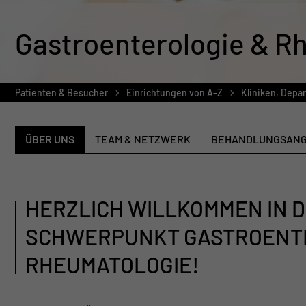
Gastroenterologie & R
Patienten & Besucher
Einrichtungen von A-Z
Kliniken, Depa
ÜBER UNS
TEAM & NETZWERK
BEHANDLUNGSAN
HERZLICH WILLKOMMEN IN DE
SCHWERPUNKT GASTROENT
RHEUMATOLOGIE!