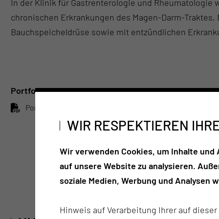
In der Klinik für Gastrenterologie und Rheumatologie
chronischen Erkrankungen des Magen-Darm-Traktes, 
Bauchspeicheldrüse sowie mit entzündlichen Erkran
Portfolio
Port­fo­lio Kli­nik für Gas­tro­en­te­ro­lo­gie & Rheu­ma­to­lo­gie 
WIR RESPEKTIEREN IHR
54
2
Wir verwenden Cookies, um Inhalte und A
auf unsere Website zu analysieren. Auß
vollstationäre Betten
stationäre Pati
soziale Medien, Werbung und Analysen we
Hinweis auf Verarbeitung Ihrer auf diese