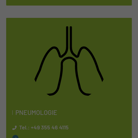
PNEU­MO­LO­GIE
Tel.:
+49 355 46 4115