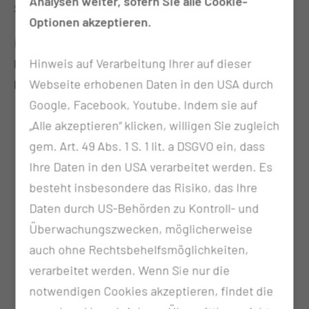
Analysen weiter, sofern Sie alle Cookie-
Stammzelltransplantation.
Optionen akzeptieren.
Hier finden Sie die
Hinweis auf Verarbeitung Ihrer auf dieser
Kooperationspartner der Hämatologie, Onkologie,
Webseite erhobenen Daten in den USA durch
Nephrologie, Diabetologie & Pneumologie.
Google, Facebook, Youtube. Indem sie auf
„Alle akzeptieren“ klicken, willigen Sie zugleich
~ 1.000
gem. Art. 49 Abs. 1 S. 1 lit. a DSGVO ein, dass
Ihre Daten in den USA verarbeitet werden. Es
Patientinnen und Patienten werden jährlich
besteht insbesondere das Risiko, das Ihre
stationär behandelt
Daten durch US-Behörden zu Kontroll- und
Überwachungszwecken, möglicherweise
~ 500
auch ohne Rechtsbehelfsmöglichkeiten,
verarbeitet werden. Wenn Sie nur die
Stammzelltransplantationen innerhalb der letzten
notwendigen Cookies akzeptieren, findet die
20 Jahre