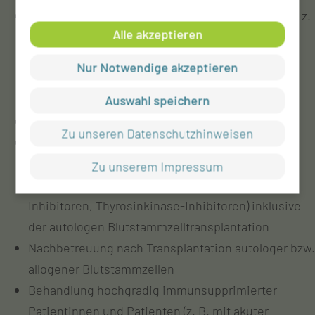
Diagnosesicherung und Ausbreitungsdiagnostik, z.
Alle akzeptieren
B. durch Biopsie, Gewebeentnahme und
bildgebende Verfahren wie z. B. CT/MRT (in
Nur Notwendige akzeptieren
Zusammenarbeit mit anderen Kliniken und
Instituten am Standort)
Auswahl speichern
Knochenmarkentnahme und –diagnostik
Zu unseren Datenschutzhinweisen
Durchführung aller gängigen klassischen
Chemotherapien sowie zielgerichteter
Zu unserem Impressum
Tumortherapien (z. B. Antikörper, Checkpoint-
Inhibitoren, Thyrosinkinase-Inhibitoren) inklusive
der autologen Blutstammzelltransplantation
Nachbetreuung nach Transplantation autologer bzw.
allogener Blutstammzellen
Behandlung hochgradig immunsupprimierter
Patientinnen und Patienten (z. B. mit akuter