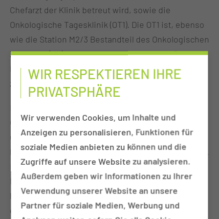
Chefarzt der Klinik betreut wird, sowie die
Onkologische Tagesklinik (OT1). Die OT1 ist, ebenso
wie die Station M2/3 Bestandteil des Onkologischen
Zentrums (OZ). Zudem sind die Sektionen für
Pneumologie und Nephrologie Bestandteil der
WIR RESPEKTIEREN IHRE
zweiten Medizinischen Klinik.
PRIVATSPHÄRE
In der Klinik für Hämatologie und Internistische
Wir verwenden Cookies, um Inhalte und
Onkologie werden alle gängigen diagnostischen
Anzeigen zu personalisieren, Funktionen für
und therapeutischen Verfahren bei benignen
soziale Medien anbieten zu können und die
hämatologischen Erkrankungen (z. B. Anämien, d. h.
Zugriffe auf unsere Website zu analysieren.
Blutarmut) sowie Tumorerkrankungen angeboten.
Außerdem geben wir Informationen zu Ihrer
Neben der klassischen Chemotherapie gehören
Verwendung unserer Website an unsere
hierzu Antikörpertherapien, Immuntherapien sowie
Partner für soziale Medien, Werbung und
die Hochdosistherapie mit