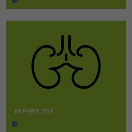
NE­PHROLO­GIE