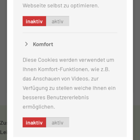
Webseite selbst zu optimieren.
inaktiv
aktiv
Komfort
Diese Cookies werden verwendet um
Zentrum für Hämatologische
Ihnen Komfort-Funktionen, wie z.B.
Neoplasien
das Anschauen von Videos, zur
Verfügung zu stellen welche Ihnen ein
besseres Benutzererlebnis
ermöglichen.
inaktiv
aktiv
Zusammenfassend weist unsere Klinik folgendes
Leistungsspektrum auf: