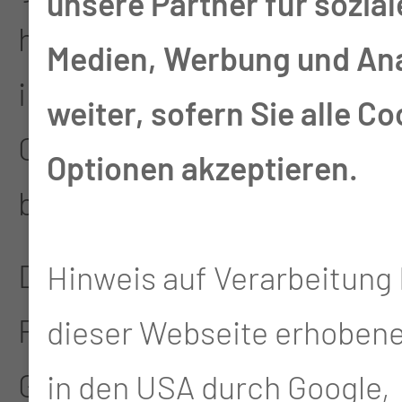
unsere Partner für sozial
hypertherme
Medien, Werbung und An
intraperitoneale
weiter, sofern Sie alle Co
Chemotherapie (HIPEC)
Optionen akzeptieren.
benötigen.
Die Chirurgische Klinik ist
Hinweis auf Verarbeitung 
Partner des
dieser Webseite erhoben
Gefäßzentrums, des
in den USA durch Google,