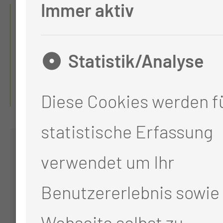
Immer aktiv
UNSERE
ZERTIFIZIERTE
Statistik/Analyse
N ZENTREN
Diese Cookies werden fü
statistische Erfassung
verwendet um Ihr
Benutzererlebnis sowie 
Webseite selbst zu