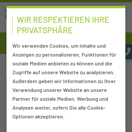
WIR RESPEKTIEREN IHRE
PRIVATSPHÄRE
Patienten & Besucher
Einrichtungen von A-Z
Kliniken, Departments & Sektionen
Chirurgie
Wir verwenden Cookies, um Inhalte und
Prof. Dr. med. Rainer Kube
Anzeigen zu personalisieren, Funktionen für
PROF. DR. MED. RAINER KUBE
soziale Medien anbieten zu können und die
Zugriffe auf unsere Website zu analysieren.
Außerdem geben wir Informationen zu Ihrer
Verwendung unserer Website an unsere
Partner für soziale Medien, Werbung und
Analysen weiter, sofern Sie alle Cookie-
Optionen akzeptieren.