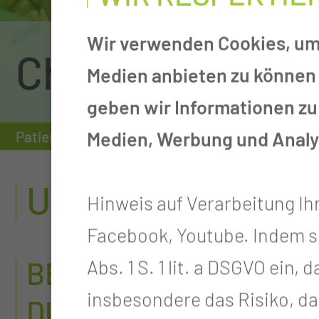
Wir verwenden Cookies, um 
Chirurgie
Medien anbieten zu können 
geben wir Informationen zu
Medien, Werbung und Analys
Patienten & Besucher
Einrichtungen von A-
UROGENITALEIN
Hinweis auf Verarbeitung Ih
Facebook, Youtube. Indem sie 
BEI WELCHEN KRANK
Abs. 1 S. 1 lit. a DSGVO ein
insbesondere das Risiko, da
DURCHGEFÜHRT?