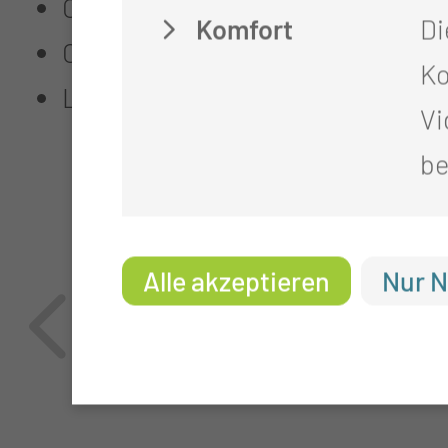
Operative und konservative Beha
Komfort
Di
Operation bei Fehllage der Hoden
Ko
Laparoskopische Hodensuche bei 
Vi
be
Alle akzeptieren
Nur N