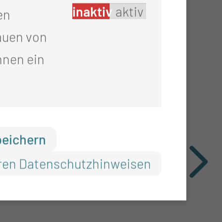
inaktiv
aktiv
en
auen von
 der Klinik für Urologie
hnen ein
peichern
ren Datenschutzhinweisen