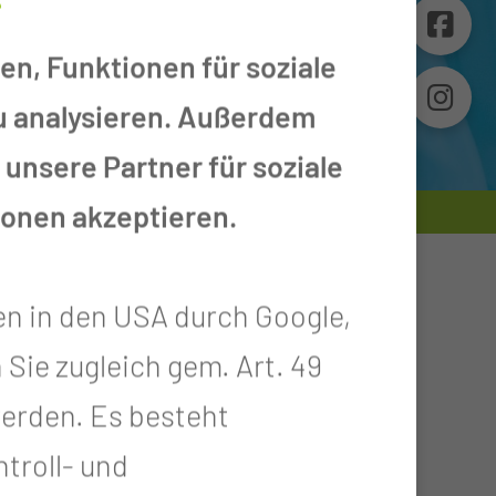
en, Funktionen für soziale
zu analysieren. Außerdem
unsere Partner für soziale
ionen akzeptieren.
ie
Urogenitaleingriffe
en in den USA durch Google,
 Sie zugleich gem. Art. 49
E BEHANDLUNG
 werden. Es besteht
troll- und