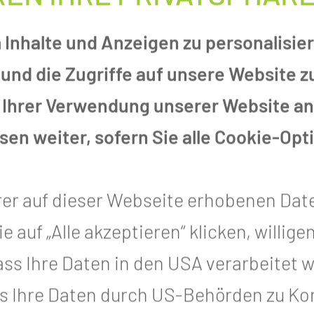
Inhalte und Anzeigen zu personalisier
und die Zugriffe auf unsere Website 
 Ihrer Verwendung unserer Website an 
en weiter, sofern Sie alle Cookie-Opt
Z
Kliniken, Departments & Sektionen
Chirurg
GRIFFE
rer auf dieser Webseite erhobenen Dat
auf „Alle akzeptieren“ klicken, willigen
HEITSBILDERN WIRD DI
, dass Ihre Daten in den USA verarbeitet
s Ihre Daten durch US-Behörden zu Kon