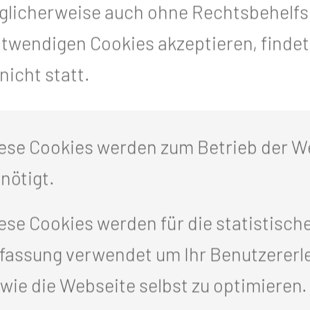
icherweise auch ohne Rechtsbehelfsm
otwendigen Cookies akzeptieren, finde
d operative Versorgung von urologisc
icht statt.
stik
ese Cookies werden zum Betrieb der W
nötigt.
ese Cookies werden für die statistisch
astie (vermehrtes Gewebe der männlic
fassung verwendet um Ihr Benutzererl
andlung der Phimose (Vorhautverengun
wie die Webseite selbst zu optimieren.