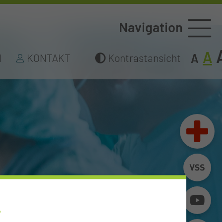
Navigation
A
A
N
KONTAKT
Kontrastansicht
E