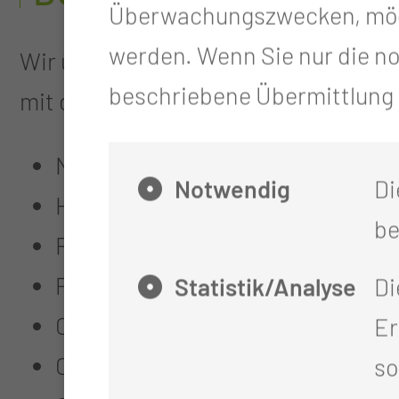
Überwachungszwecken, mögl
werden. Wenn Sie nur die n
Wir übernehmen die konservative un
beschriebene Übermittlung n
mit der Urologischen Klinik.
Nierenbecken- und Antireflux-Pla
Notwendig
Di
Hypospadie / Epispadie
be
Retentio testis
Phimose
Statistik/Analyse
Di
Operative Korrektur der Gynäkom
Er
Operative und konservative Beh
so