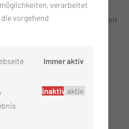
öglichkeiten, verarbeitet
t die vorgehend
hen Krankheiten in Zusammenarbeit
ebseite
Immer aktiv
inaktiv
aktiv
e
hen Brust)
ebnis
g)