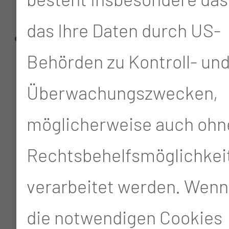
Gleithoden)
das Ihre Daten durch US-
Laparoskopische
Behörden zu Kontroll- un
Hodensuche bei
Überwachungszwecken,
Kryptorchismus in
möglicherweise auch ohn
Zusammenarbeit mit
Rechtsbehelfsmöglichkei
der Klinik für Urologie
verarbeitet werden. Wenn
die notwendigen Cookies