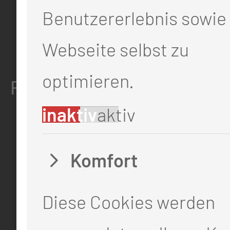
Benutzererlebnis sowie 
Thiemstr. 111
03048 Cottbus
Webseite selbst zu
optimieren.
RECHTLICHES
inaktiv
aktiv
Impressum
Datenschutz
Komfort
Cookie-Einstellungen
Diese Cookies werden