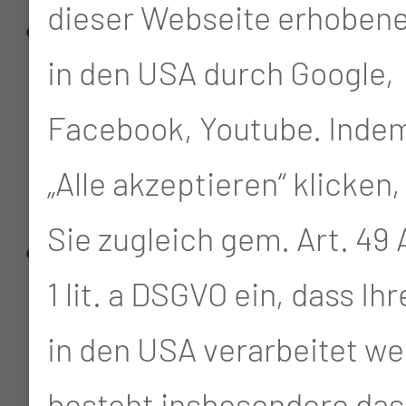
dieser Webseite erhoben
Operative und
in den USA durch Google,
konservative
Facebook, Youtube. Indem
Behandlung der
„Alle akzeptieren“ klicken,
verklebten Labien
Sie zugleich gem. Art. 49 A
Operation bei Fehllage
1 lit. a DSGVO ein, dass Ih
der Hoden
in den USA verarbeitet we
(Leistenhoden,
besteht insbesondere das 