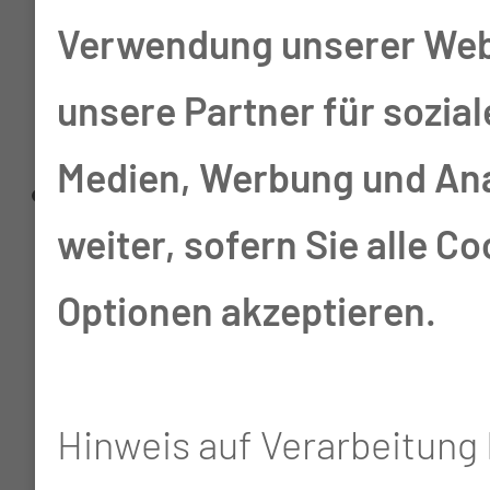
Verwendung unserer Web
(vermehrtes Gewebe
unsere Partner für sozial
der männlichen Brust)
Medien, Werbung und An
Operative und
weiter, sofern Sie alle Co
konservative
Optionen akzeptieren.
Behandlung der
Phimose
Hinweis auf Verarbeitung 
(Vorhautverengung)