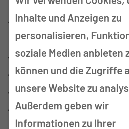
Inhalte und Anzeigen zu
Nierenbecken- und
personalisieren, Funktio
Antireflux-Plastik
soziale Medien anbieten 
Hypospadie / Epispadie
können und die Zugriffe 
Retentio testis
unsere Website zu analys
Phimose
Außerdem geben wir
Operative Korrektur der
Informationen zu Ihrer
Gynäkomastie