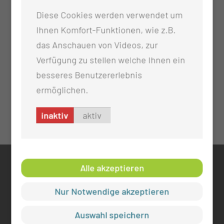
Diese Cookies werden verwendet um
Ihnen Komfort-Funktionen, wie z.B.
das Anschauen von Videos, zur
Verfügung zu stellen welche Ihnen ein
besseres Benutzererlebnis
ermöglichen.
inaktiv
aktiv
Alle akzeptieren
KONTAKT
0355 46 -0
Nur Notwendige akzeptieren
info@mul-ct.de
Auswahl speichern
mul-ct.de