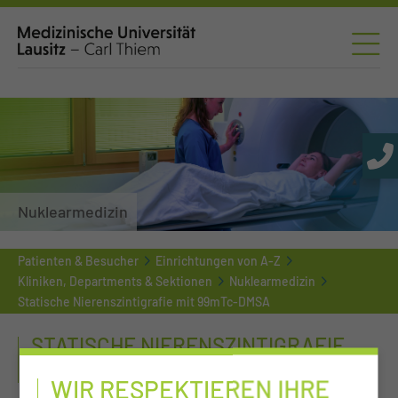
Nuklearmedizin
Patienten & Besucher
Einrichtungen von A-Z
Kliniken, Departments & Sektionen
Nuklearmedizin
Statische Nierenszintigrafie mit 99mTc-DMSA
STATISCHE NIERENSZINTIGRAFIE
MIT 99MTC-DMSA
WIR RESPEKTIEREN IHRE