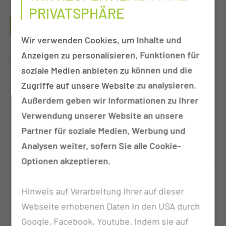
PRIVATSPHÄRE
IN WELCHEN FÄLLEN WIRD DIE UNTERSUCHUNG
VORGENOMMEN?
Wir verwenden Cookies, um Inhalte und
Anzeigen zu personalisieren, Funktionen für
Häufigste Indikation:
soziale Medien anbieten zu können und die
exakte Ermittlung der seitengetrennten
Zugriffe auf unsere Website zu analysieren.
Funktion, auch bei höher gradiger
Außerdem geben wir Informationen zu Ihrer
Funktionseinschränkung
Verwendung unserer Website an unsere
Ermittlung der Partialfunktion bei
Partner für soziale Medien, Werbung und
Doppelnieren
Analysen weiter, sofern Sie alle Cookie-
Feststellung von Existenz, Größe, Lage u. Form
Optionen akzeptieren.
der Nieren
Methode zur exakten Bestimmung der
Hinweis auf Verarbeitung Ihrer auf dieser
Restfunktion vor Nephrektomie
Webseite erhobenen Daten in den USA durch
Nachweis von Parenchymdefekten
Google, Facebook, Youtube. Indem sie auf