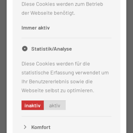
Diese Cookies werden zum Betrieb
Bitte bringen Sie relevante Untersuchungen
der Webseite benötigt.
im Original oder auf CD mit
(Untersuchungsergebnis einer Spiegelung,
Immer aktiv
Ultraschall, Computertomographie,
Kernspintomographie).
Statistik/Analyse
Diese Cookies werden für die
statistische Erfassung verwendet um
Ihr Benutzererlebnis sowie die
Webseite selbst zu optimieren.
inaktiv
aktiv
Komfort