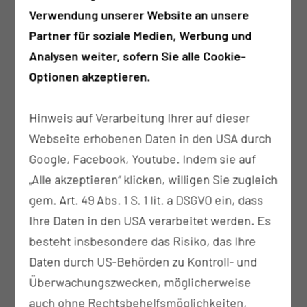
Schmerzsyndrome des Skeletts
Verwendung unserer Website an unsere
Knochenerkrankungen (z.B. Osteoporose)
Partner für soziale Medien, Werbung und
Analysen weiter, sofern Sie alle Cookie-
UMFASSENDE DIAGNOSTIK RHEUMATISCH
BEDINGTER ERKRANKUNGEN UND MÖGLICHER
Optionen akzeptieren.
BEGLEITERKRANKUNGEN
Hinweis auf Verarbeitung Ihrer auf dieser
Komplexe Labordiagnostik: klinisch-
Webseite erhobenen Daten in den USA durch
chemisches Labor, Serologie,
Google, Facebook, Youtube. Indem sie auf
immunologisches Labor, Synoviaanalyse,
„Alle akzeptieren“ klicken, willigen Sie zugleich
mikrobiologisches und pathohistologisches
gem. Art. 49 Abs. 1 S. 1 lit. a DSGVO ein, dass
Labor
Ihre Daten in den USA verarbeitet werden. Es
Röntgendiagnostik
besteht insbesondere das Risiko, das Ihre
Computertomografie (CT)
Daten durch US-Behörden zu Kontroll- und
Magnetresonanztomografie (MRT)
Überwachungszwecken, möglicherweise
Nuklearmedizinische Untersuchungen (z.B.
auch ohne Rechtsbehelfsmöglichkeiten,
Skelettszintigrafie)