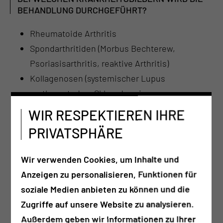
BEHANDLUNG DURCHGEFÜHRT?
Rheumatoide Arthritis
Spondarthritiden (Morbus Bechterew,
Psoriasisarthritis, reaktive Arthritis)
Kollagenosen (systemischer Lupus
erythematodes, Sklerodermie,
Dermatomyositis, Sjögren-Syndrom u.a.)
WIR RESPEKTIEREN IHRE
Vaskulitiden
PRIVATSPHÄRE
Polymyalgia rheumatica
Weichteilrheuma (Fibromyalgie)
Wir verwenden Cookies, um Inhalte und
Gelenk- und Wirbelsäulenbeteiligung bei
Anzeigen zu personalisieren, Funktionen für
Stoffwechselerkrankungen (z.B. Gicht), bei
soziale Medien anbieten zu können und die
endokrinologischen oder anderen internen
Zugriffe auf unsere Website zu analysieren.
Erkrankungen
Außerdem geben wir Informationen zu Ihrer