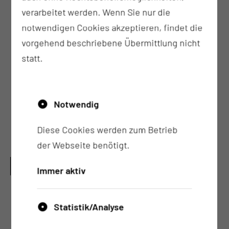
verarbeitet werden. Wenn Sie nur die
Sonografie der Gelenke, des Abdomens, der
notwendigen Cookies akzeptieren, findet die
Arterien und Venen
vorgehend beschriebene Übermittlung nicht
Nierendiagnostik (z.B. Nierenpunktion in
statt.
Zusammenarbeit mit der 2. Medizinischen
Klinik)
Lungendiagnostik (z.B.
Notwendig
Lungenfunktionsprüfung, Bronchoskopie,
BAL)
Diese Cookies werden zum Betrieb
Gastroenterologische Diagnostik
der Webseite benötigt.
UMFASSENDE KOMPLEXE
Immer aktiv
BEHANDLUNGSMÖGLICHKEITEN
Systemische medikamentöse
Statistik/Analyse
Therapiemaßnahmen einschließlich aller
Basistherapiemöglichkeiten und deren