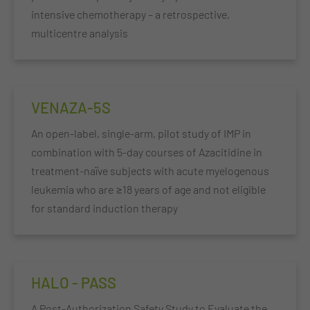
intensive chemotherapy – a retrospective,
multicentre analysis
VENAZA-5S
An open-label, single-arm, pilot study of IMP in
combination with 5-day courses of Azacitidine in
treatment-naïve subjects with acute myelogenous
leukemia who are ≥18 years of age and not eligible
for standard induction therapy
HALO - PASS
A Post-Authorization Safety Study to Evaluate the