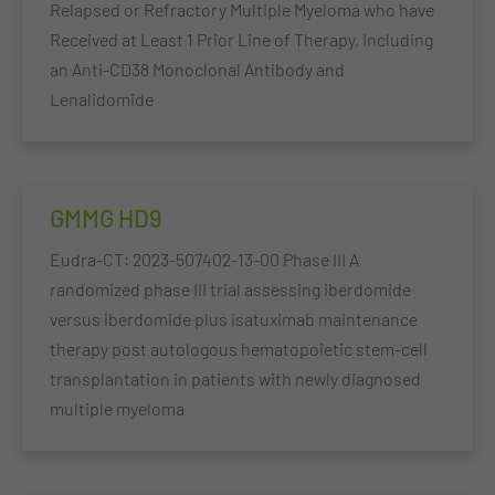
Relapsed or Refractory Multiple Myeloma who have
Received at Least 1 Prior Line of Therapy, Including
an Anti-CD38 Monoclonal Antibody and
Lenalidomide
GMMG HD9
Eudra-CT: 2023-507402-13-00 Phase III A
randomized phase III trial assessing iberdomide
versus iberdomide plus isatuximab maintenance
therapy post autologous hematopoietic stem-cell
transplantation in patients with newly diagnosed
multiple myeloma