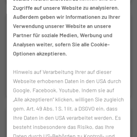
Zugriffe auf unsere Website zu analysieren.
Außerdem geben wir Informationen zu Ihrer
GMMG-HD7 Eudra-CT: 2017-004768-
Verwendung unserer Website an unsere
37 Phase III
Partner für soziale Medien, Werbung und
Randomisierte Phase III-Studie für Patienten mit
Analysen weiter, sofern Sie alle Cookie-
neu diagnostiziertem Multiplem Myelom zur
Optionen akzeptieren.
Untersuchung des Nutzens der Hinzunahme von
Isatuximab zu einer Induktionstherapie mit
Hinweis auf Verarbeitung Ihrer auf dieser
Lenalidomid/Bortezomib/Dexamethason (RVd)
Webseite erhobenen Daten in den USA durch
sowie einer Erhaltungstherapie mit Lenalidomid
Google, Facebook, Youtube. Indem sie auf
„Alle akzeptieren“ klicken, willigen Sie zugleich
gem. Art. 49 Abs. 1 S. 1 lit. a DSGVO ein, dass
OSHO-Myelomregister
Ihre Daten in den USA verarbeitet werden. Es
besteht insbesondere das Risiko, das Ihre
Working Party Multiples Myelom OSHO-
Daten durch US-Behörden zu Kontroll- und
Myelomregister