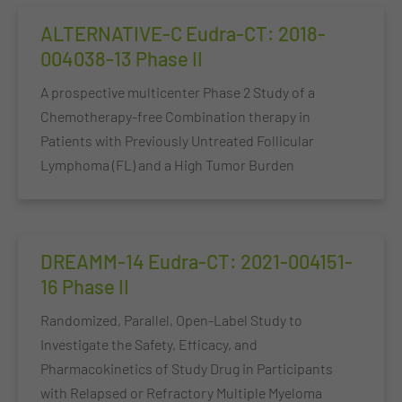
ALTERNATIVE-C Eudra-CT: 2018-
004038-13 Phase II
A prospective multicenter Phase 2 Study of a
Chemotherapy-free Combination therapy in
Patients with Previously Untreated Follicular
Lymphoma (FL) and a High Tumor Burden
DREAMM-14 Eudra-CT: 2021-004151-
16 Phase II
Randomized, Parallel, Open-Label Study to
Investigate the Safety, Efficacy, and
Pharmacokinetics of Study Drug in Participants
with Relapsed or Refractory Multiple Myeloma