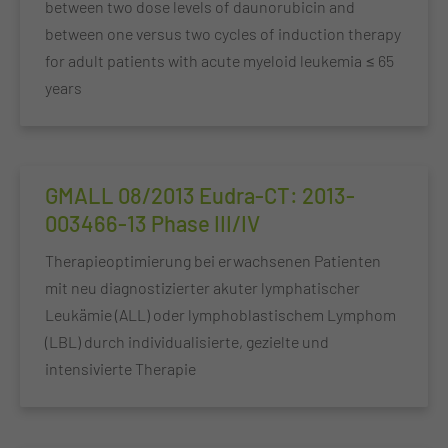
between two dose levels of daunorubicin and
between one versus two cycles of induction therapy
for adult patients with acute myeloid leukemia ≤ 65
years
GMALL 08/2013 Eudra-CT: 2013-
003466-13 Phase III/IV
Therapieoptimierung bei erwachsenen Patienten
mit neu diagnostizierter akuter lymphatischer
Leukämie (ALL) oder lymphoblastischem Lymphom
(LBL) durch individualisierte, gezielte und
intensivierte Therapie