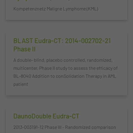
Kompetenznetz Maligne Lymphome (KML)
BLAST Eudra-CT: 2014-002702-21
Phase II
A double- blind, placebo controlled, randomized,
multicenter, Phase II study to assess the efficacy of
BL-8040 Addition to conSolidation Therapy in AML
patient
DaunoDouble Eudra-CT
2013-003191-12 Phase III - Randomized comparison