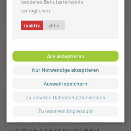
besseres Benutzererlebnis
ineligible myeloma patients followed by
ermöglichen.
daratumumab re-treatment at first relapse
inaktiv
aktiv
DRST
DRST - Deutsches Register für
Alle akzeptieren
Stammzelltransplantationen
Nur Notwendige akzeptieren
Auswahl speichern
GMMG HD8
Zu unseren Datenschutzhinweisen
A randomized phase III non-inferiority trial
Zu unserem Impressum
assessing lenalidomide, bortezomib and
dexamethasone induction therapy with either
intravenous or subcutaneous isatuximab in