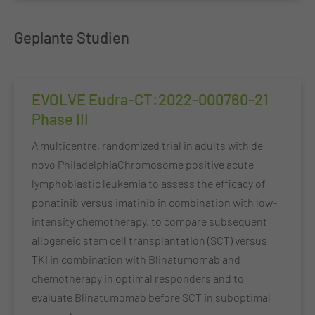
Geplante Studien
EVOLVE Eudra-CT:2022-000760-21
Phase III
A multicentre, randomized trial in adults with de
novo PhiladelphiaChromosome positive acute
lymphoblastic leukemia to assess the efficacy of
ponatinib versus imatinib in combination with low-
intensity chemotherapy, to compare subsequent
allogeneic stem cell transplantation (SCT) versus
TKI in combination with Blinatumomab and
chemotherapy in optimal responders and to
evaluate Blinatumomab before SCT in suboptimal