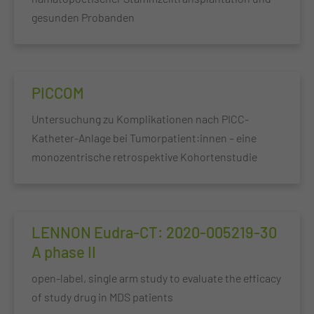
gesunden Probanden
PICCOM
Untersuchung zu Komplikationen nach PICC-
Katheter-Anlage bei Tumorpatient:innen – eine
monozentrische retrospektive Kohortenstudie
LENNON Eudra-CT: 2020-005219-30
A phase II
open-label, single arm study to evaluate the efficacy
of study drug in MDS patients