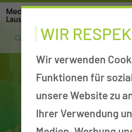
WIR RESPEK
SUCHE
POLIKLINIK
O
Wir verwenden Cooki
Funktionen für sozia
unsere Website zu a
Ihrer Verwendung uns
Medien, Werbung und 