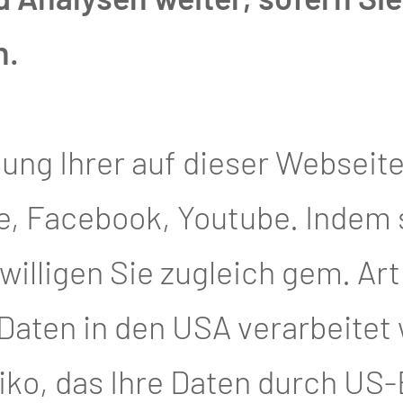
n.
tung Ihrer auf dieser Webseit
ngen von A-Z
Kliniken, Departments
, Facebook, Youtube. Indem si
illigen Sie zugleich gem. Art. 4
LICHE SPREC
 Daten in den USA verarbeitet
iko, das Ihre Daten durch US