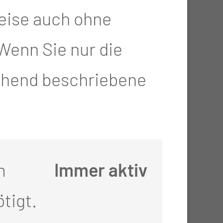
eise auch ohne
Wenn Sie nur die
AN?
gehend beschriebene
m
Immer aktiv
tigt.