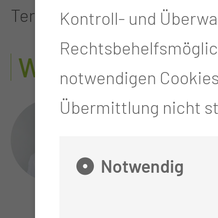
Termine nach Vereinbarung
Kontroll- und Überw
Rechtsbehelfsmöglich
WER BIETET DI
notwendigen Cookies 
Übermittlung nicht st
Prof. Dr. me
Kube
Notwendig