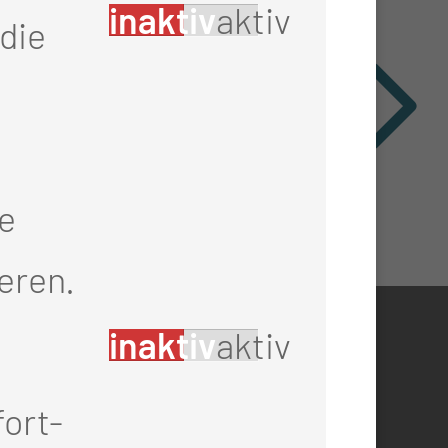
inaktiv
aktiv
die
ie
eren.
inaktiv
aktiv
RECHTLICHES
ort-
l Thiem
Impressum