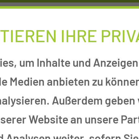
TIEREN IHRE PRI
NLINEAUFNAHME
KARRIEREPOR
es, um Inhalte und Anzeigen 
le Medien anbieten zu können
nalysieren. Außerdem geben 
erer Website an unsere Part
Analysen weiter, sofern Sie 