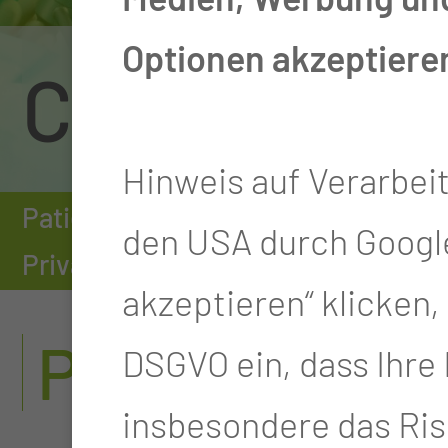
Optionen akzeptiere
Chirurgie
Hinweis auf Verarbei
Patienten & Besucher
Einrichtu
den USA durch Google
Privatärztliche Sprechstunde
akzeptieren“ klicken, w
PRIVATÄRZT
DSGVO ein, dass Ihre
insbesondere das Ris