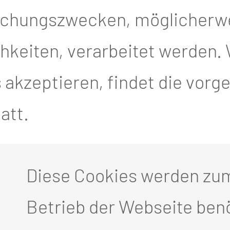
.
achungszwecken, möglicherw
keiten, verarbeitet werden. 
E SPRECHSTUNDE 
akzeptieren, findet die vor
att.
d. Rainer
Diese Cookies werden zu
Betrieb der Webseite benö