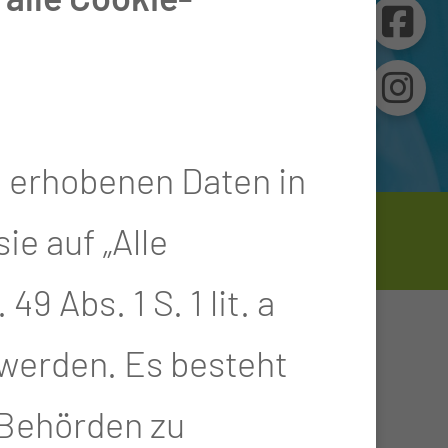
e erhobenen Daten in
 & Sektionen
Chirurgie
e auf „Alle
9 Abs. 1 S. 1 lit. a
HSTUNDE
 werden. Es besteht
-Behörden zu