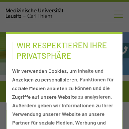
WIR RESPEKTIEREN IHRE
PRIVATSPHÄRE
Nuklearmedizin
Wir verwenden Cookies, um Inhalte und
Anzeigen zu personalisieren, Funktionen für
Patienten & Besucher
Einrichtungen von A-Z
soziale Medien anbieten zu können und die
Kliniken, Departments & Sektionen
Nuklearmedizin
Zugriffe auf unsere Website zu analysieren.
Port-Sprechstunde (Portkatheter)
Außerdem geben wir Informationen zu Ihrer
Verwendung unserer Website an unsere
TERMINVEREINBARUNG - ALEXANDER
Partner für soziale Medien, Werbung und
REINSBERG