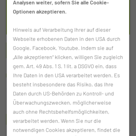
Analysen weiter, sofern Sie alle Cookie-
Optionen akzeptieren.
Tel.:
+49 355 46 1642
Per E-Mail kontaktieren
Hinweis auf Verarbeitung Ihrer auf dieser
Webseite erhobenen Daten in den USA durch
PORT SPRECHSTUNDE
Google, Facebook, Youtube. Indem sie auf
(PORTKATHETER)
„Alle akzeptieren“ klicken, willigen Sie zugleich
gem. Art. 49 Abs. 1 S. 1 lit. a DSGVO ein, dass
WANN FINDET DIE SPRECHSTUNDE STATT?
Ihre Daten in den USA verarbeitet werden. Es
besteht insbesondere das Risiko, das Ihre
Daten durch US-Behörden zu Kontroll- und
Freitag
10:30 - 13:00 Uhr
Überwachungszwecken, möglicherweise
auch ohne Rechtsbehelfsmöglichkeiten,
WELCHE UNTERLAGEN MÜSSEN MITGEBRACHT
verarbeitet werden. Wenn Sie nur die
WERDEN?
notwendigen Cookies akzeptieren, findet die