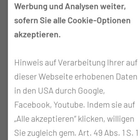
Werbung und Analysen weiter,
abgestimmten und bestätigten
sofern Sie alle Cookie-Optionen
Termin (außer Wochenende und
akzeptieren.
Feiertag) erhalten haben.
Die Anmeldung muss
Hinweis auf Verarbeitung Ihrer auf
spätestens am Vortag Ihrer
dieser Webseite erhobenen Daten
Aufnahme bis 20:00 Uhr
in den USA durch Google,
erfolgen. Nur dann ist
Facebook, Youtube. Indem sie auf
gewährleistet, dass Sie Ihre
„Alle akzeptieren“ klicken, willigen
Unterlagen am Aufnahmetag
Sie zugleich gem. Art. 49 Abs. 1 S. 1
schnellst möglich erhalten.