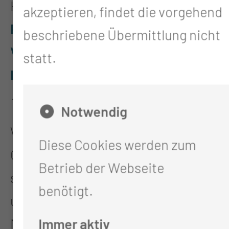
Hier können Sie die
akzeptieren, findet die vorgehend
Patienteninformation zur
beschriebene Übermittlung nicht
Verarbeitung personenbezogener
statt.
Daten nach EU-DSGVO
→ einsehen.
Notwendig
Wenn Sie zur
Diese Cookies werden zum
Onlineaufnahme
Fragen →
haben,
Betrieb der Webseite
stehen Ihnen die Mitarbeiterinnen
benötigt.
und Mitarbeiter der Aufnahme per
Mail unter der Online Anmeldung
Immer aktiv