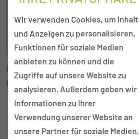
ANMELDUNG: SIE ERSPAREN
SICH DADURCH EIN LANGES
Wir verwenden Cookies, um Inhalt
AUFNAHMEVERFAHREN UND
und Anzeigen zu personalisieren,
VERKÜRZEN DAMIT IHRE
Funktionen für soziale Medien
WARTEZEITEN.
anbieten zu können und die
Bitte beachten Sie folgende
Zugriffe auf unsere Website zu
Hinweise:
analysieren. Außerdem geben wir
Informationen zu Ihrer
Nutzen Sie diesen Service nur,
Verwendung unserer Website an
wenn Sie von Ihrem Hausarzt
unsere Partner für soziale Medien
oder der MUL-CT einen