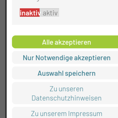
info@mul-ct.de
inaktiv
aktiv
mul-ct.de
ADRESSE
Alle akzeptieren
Medizinische Universität Lausitz - Carl
Thiemstr. 111
Nur Notwendige akzeptieren
03048 Cottbus
Auswahl speichern
RECHTLICHES
Zu unseren
Datenschutzhinweisen
Impressum
Datenschutz
Zu unserem Impressum