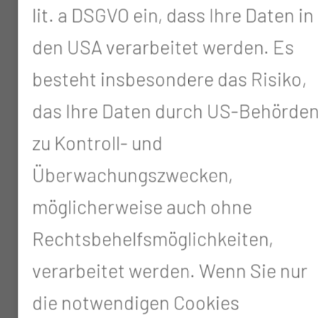
lit. a DSGVO ein, dass Ihre Daten in
Zur Onlineaufnahme benötigen
den USA verarbeitet werden. Es
Sie Ihren Einweisungsschein
besteht insbesondere das Risiko,
("Verordnung von
das Ihre Daten durch US-Behörde
Krankenhausbehandlung").
zu Kontroll- und
Füllen Sie alle notwendigen
Überwachungszwecken,
Angaben von Schritt 1 bis
möglicherweise auch ohne
Schritt 8 ordnungsgemäß aus.
Rechtsbehelfsmöglichkeiten,
Mit * markierte Felder sind
verarbeitet werden. Wenn Sie nur
Pflichtfelder.
die notwendigen Cookies