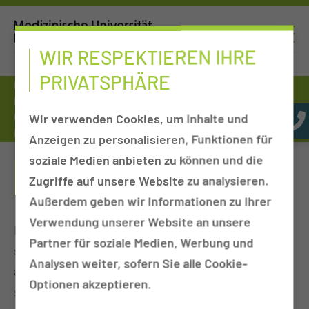
WIR RESPEKTIEREN IHRE
PRIVATSPHÄRE
Patienten & Besucher
Einrichtungen von A-Z
Kliniken, Departments & Sektionen
Wir verwenden Cookies, um Inhalte und
Gastroenterologie & Rheumatologie ( 4. Med. Klinik)
Express Check-In - Ihr Klick zum Zeitgewinn
Anzeigen zu personalisieren, Funktionen für
soziale Medien anbieten zu können und die
EXPRESS CHECK-IN - IHR KLICK ZUM
Zugriffe auf unsere Website zu analysieren.
ZEITGEWINN
Außerdem geben wir Informationen zu Ihrer
Verwendung unserer Website an unsere
Mit dem Express Check-In können Sie sich künftig
Partner für soziale Medien, Werbung und
schnell und bequem „selbst im Klinikum
Analysen weiter, sofern Sie alle Cookie-
aufnehmen“. In einem eigens eingerichteten Raum
Optionen akzeptieren.
stehen dafür Tablets zur Verfügung, an denen Sie in