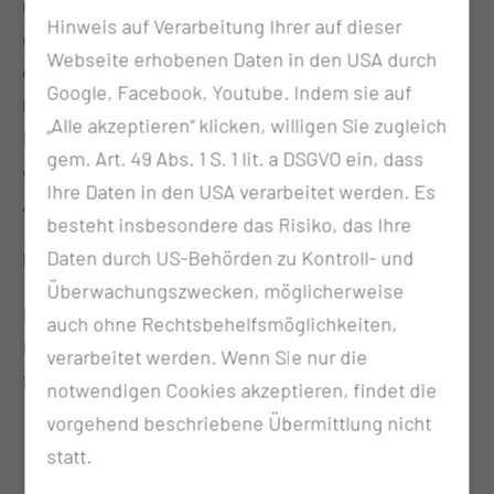
nur 5 einfachen Schritten selbstständig ihre Daten
Hinweis auf Verarbeitung Ihrer auf dieser
eingeben und verschiedene, zur Anmeldung
Webseite erhobenen Daten in den USA durch
erforderliche Fragen beantworten. Besonders
Google, Facebook, Youtube. Indem sie auf
komfortabel und hilfreich ist das Fotografieren des
„Alle akzeptieren“ klicken, willigen Sie zugleich
Einweisungsscheins - eine Bilderkennung scannt
gem. Art. 49 Abs. 1 S. 1 lit. a DSGVO ein, dass
dabei die Daten und übernimmt sie auf die
Ihre Daten in den USA verarbeitet werden. Es
Anmeldeformulare.
besteht insbesondere das Risiko, das Ihre
Daten durch US-Behörden zu Kontroll- und
Probieren Sie es selbst aus!
Überwachungszwecken, möglicherweise
Der Express Check-In befindet sich direkt am
auch ohne Rechtsbehelfsmöglichkeiten,
Haupteingang der Medizinischen Universität
verarbeitet werden. Wenn Sie nur die
Lausitz – Carl Thiem.
notwendigen Cookies akzeptieren, findet die
vorgehend beschriebene Übermittlung nicht
statt.